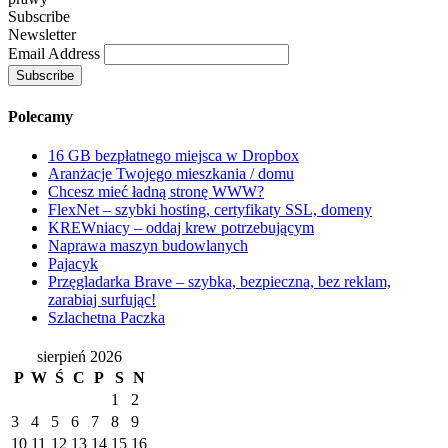
Subscribe
Newsletter
Email Address
Polecamy
16 GB bezpłatnego miejsca w Dropbox
Aranżacje Twojego mieszkania / domu
Chcesz mieć ładną stronę WWW?
FlexNet – szybki hosting, certyfikaty SSL, domeny
KREWniacy – oddaj krew potrzebującym
Naprawa maszyn budowlanych
Pajacyk
Przęgladarka Brave – szybka, bezpieczna, bez reklam,
zarabiaj surfując!
Szlachetna Paczka
sierpień 2026
P
W
Ś
C
P
S
N
1
2
3
4
5
6
7
8
9
10
11
12
13
14
15
16