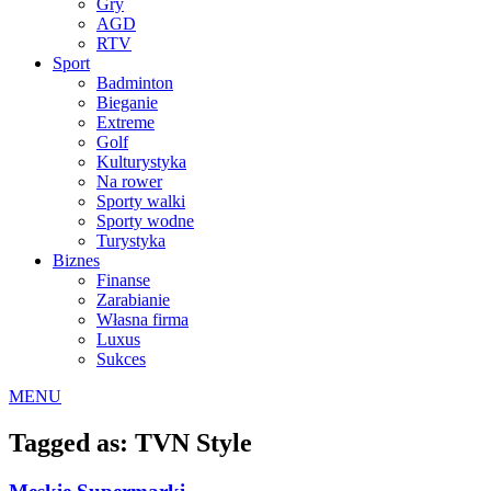
Gry
AGD
RTV
Sport
Badminton
Bieganie
Extreme
Golf
Kulturystyka
Na rower
Sporty walki
Sporty wodne
Turystyka
Biznes
Finanse
Zarabianie
Własna firma
Luxus
Sukces
MENU
Tagged as: TVN Style