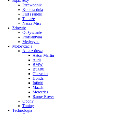
Bądź sexy
Przewodnik
Kobieta dnia
Flirt i randki
Tatuaże
Nasza Miss
Zdrowie
Odżywianie
Profilaktyka
Medycyna
Motoryzacja
Auta z duszą
Aston Martin
Audi
BMW
Bugatti
Chevrolet
Honda
Infiniti
Mazda
Mercedes
Range Rover
Opony
Tuning
Technologia