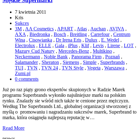
Męskie Supermarki
7 kwietnia 2011
Kris
Sukces
3M
,
AA Cosmetics
,
APART
,
Atlas
,
Auchan
,
AVIVA
,
AXA
,
Biedronka
,
Bosch
,
Breitling
,
Carrefour
,
Centrum
Wina
,
Cisowianka
,
Dr Irena Eris
,
Dulux
,
E. Wedel
,
Electrolux
,
ELLE
,
Gala
,
iPlus
,
Klif
,
Levis
,
Lirene
,
LOT
,
Mazury Cud Natury
,
Mercedes-Benz
,
Multikino
,
Neckermann
,
Noble Bank
,
Panorama Firm
,
Poznań
,
Salamander
,
Sheraton
,
Siemens
,
Simple
,
Superbrands
,
TUI
,
TVN
,
TVN 24
,
TVN Style
,
Vegeta
,
Warszawa
,
Zumi.pl
0 comments
Już po raz piąty grono ekspertów skupionych w Radzie Marek
programu Superbrands wyłoniło najsilniejsze marki na polskim
rynku. Znalazły sie wśród nich także te cenione przez mężczyzn.
Według The Superbrands Ltd., globalnej organizacji stworzonej z
myślą o promowaniu i nagradzaniu sukcesów marek, Superbrand to
marka, która osiągnęła najlepszą reputację w…
Read More
prawy