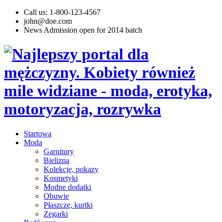
Call us: 1-800-123-4567
john@doe.com
News
Admission open for 2014 batch
Startowa
Moda
Garnitury
Bielizna
Kolekcje, pokazy
Kosmetyki
Modne dodatki
Obuwie
Płaszcze, kurtki
Zegarki