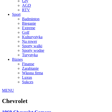
Gry
AGD
RTV
Sport
Badminton
Bieganie
Extreme
Golf
Kulturystyka
Na rower
Sporty walki
Sporty wodne
Turystyka
Biznes
Finanse
Zarabianie
Własna firma
Luxus
Sukces
MENU
Chevrolet