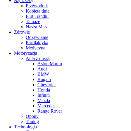
Bądź sexy
Przewodnik
Kobieta dnia
Flirt i randki
Tatuaże
Nasza Miss
Zdrowie
Odżywianie
Profilaktyka
Medycyna
Motoryzacja
Auta z duszą
Aston Martin
Audi
BMW
Bugatti
Chevrolet
Honda
Infiniti
Mazda
Mercedes
Range Rover
Opony
Tuning
Technologia