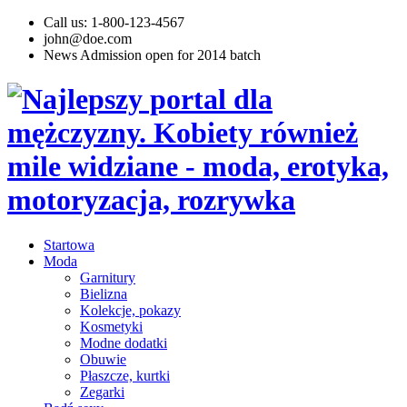
Call us: 1-800-123-4567
john@doe.com
News
Admission open for 2014 batch
Startowa
Moda
Garnitury
Bielizna
Kolekcje, pokazy
Kosmetyki
Modne dodatki
Obuwie
Płaszcze, kurtki
Zegarki