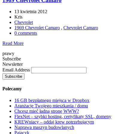
1969 Chevrolet Camaro
13 kwietnia 2012
Kris
Chevrolet
1969 Chevrolet Camaro
,
Chevrolet Camaro
0 comments
Read More
prawy
Subscribe
Newsletter
Email Address
Polecamy
16 GB bezpłatnego miejsca w Dropbox
Aranżacje Twojego mieszkania / domu
Chcesz mieć ładną stronę WWW?
FlexNet – szybki hosting, certyfikaty SSL, domeny
KREWniacy – oddaj krew potrzebującym
Naprawa maszyn budowlanych
Pajacyk