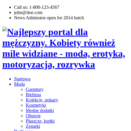
Call us: 1-800-123-4567
john@doe.com
News
Admission open for 2014 batch
Startowa
Moda
Garnitury
Bielizna
Kolekcje, pokazy
Kosmetyki
Modne dodatki
Obuwie
Płaszcze, kurtki
Zegarki