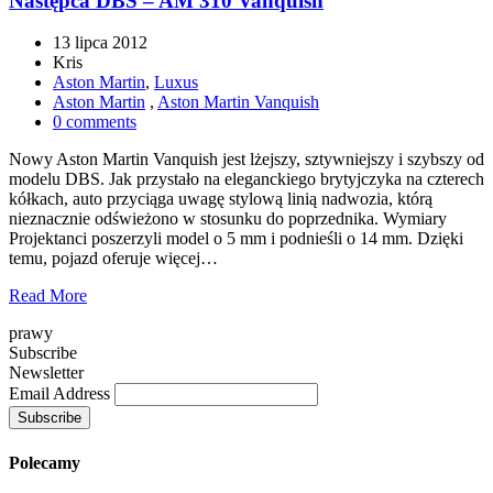
Następca DBS – AM 310 Vanquish
13 lipca 2012
Kris
Aston Martin
,
Luxus
Aston Martin
,
Aston Martin Vanquish
0 comments
Nowy Aston Martin Vanquish jest lżejszy, sztywniejszy i szybszy od
modelu DBS. Jak przystało na eleganckiego brytyjczyka na czterech
kółkach, auto przyciąga uwagę stylową linią nadwozia, którą
nieznacznie odświeżono w stosunku do poprzednika. Wymiary
Projektanci poszerzyli model o 5 mm i podnieśli o 14 mm. Dzięki
temu, pojazd oferuje więcej…
Read More
prawy
Subscribe
Newsletter
Email Address
Polecamy