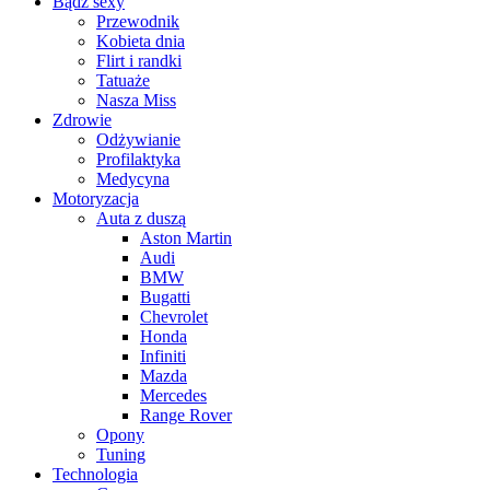
Bądź sexy
Przewodnik
Kobieta dnia
Flirt i randki
Tatuaże
Nasza Miss
Zdrowie
Odżywianie
Profilaktyka
Medycyna
Motoryzacja
Auta z duszą
Aston Martin
Audi
BMW
Bugatti
Chevrolet
Honda
Infiniti
Mazda
Mercedes
Range Rover
Opony
Tuning
Technologia