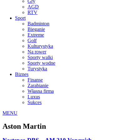
Gry
AGD
RTV
Sport
Badminton
Bieganie
Extreme
Golf
Kulturystyka
Na rower
Sporty walki
Sporty wodne
Turystyka
Biznes
Finanse
Zarabianie
Własna firma
Luxus
Sukces
MENU
Aston Martin