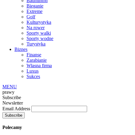
Badminton
Bieganie
Extreme
Golf
Kulturystyka
Na rower
Sporty walki
Sporty wodne
Turystyka
Biznes
Finanse
Zarabianie
Własna firma
Luxus
Sukces
MENU
prawy
Subscribe
Newsletter
Email Address
Polecamy