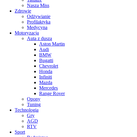
Nasza Miss
Zdrowie
Odżywianie
Profilaktyka
Medycyna
Motoryzacja
Auta z duszą
Aston Martin
Audi
BMW
Bugatti
Chevrolet
Honda
Infiniti
Mazda
Mercedes
Range Rover
Opony
Tuning
Technologia
Gry
AGD
RTV
Sport