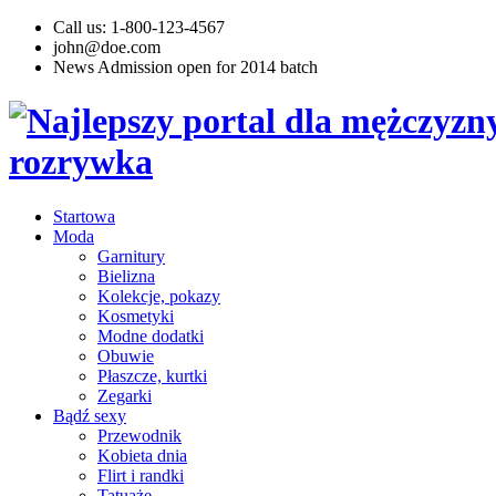
Call us: 1-800-123-4567
john@doe.com
News
Admission open for 2014 batch
Startowa
Moda
Garnitury
Bielizna
Kolekcje, pokazy
Kosmetyki
Modne dodatki
Obuwie
Płaszcze, kurtki
Zegarki
Bądź sexy
Przewodnik
Kobieta dnia
Flirt i randki
Tatuaże