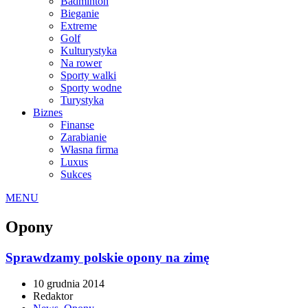
Badminton
Bieganie
Extreme
Golf
Kulturystyka
Na rower
Sporty walki
Sporty wodne
Turystyka
Biznes
Finanse
Zarabianie
Własna firma
Luxus
Sukces
MENU
Opony
Sprawdzamy polskie opony na zimę
10 grudnia 2014
Redaktor