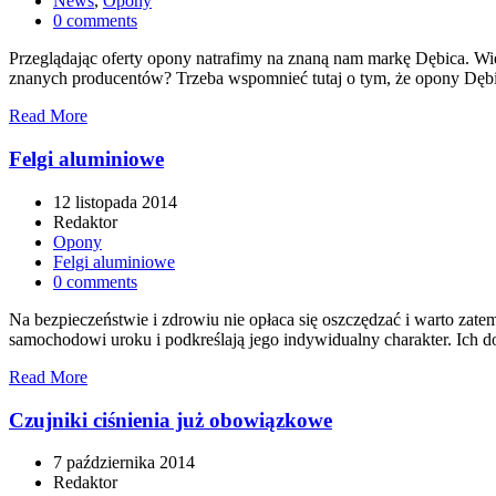
News
,
Opony
0 comments
Przeglądając oferty opony natrafimy na znaną nam markę Dębica. Wie
znanych producentów? Trzeba wspomnieć tutaj o tym, że opony Dębi
Read More
Felgi aluminiowe
12 listopada 2014
Redaktor
Opony
Felgi aluminiowe
0 comments
Na bezpieczeństwie i zdrowiu nie opłaca się oszczędzać i warto zate
samochodowi uroku i podkreślają jego indywidualny charakter. Ich do
Read More
Czujniki ciśnienia już obowiązkowe
7 października 2014
Redaktor