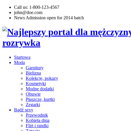
Call us: 1-800-123-4567
john@doe.com
News
Admission open for 2014 batch
Startowa
Moda
Garnitury
Bielizna
Kolekcje, pokazy
Kosmetyki
Modne dodatki
Obuwie
Płaszcze, kurtki
Zegarki
Bądź sexy
Przewodnik
Kobieta dnia
Flirt i randki
Tatuaże