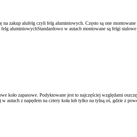
na zakup alufelg czyli felg aluminiowych. Często są one montowane
 felg aluminiowychStandardowo w autach montowane są felgi stalowe 
owe koło zapasowe. Podyktowane jest to najczęściej względami oszcz
zaj w autach z napędem na cztery koła lub tylko na tylną oś, gdzie z 