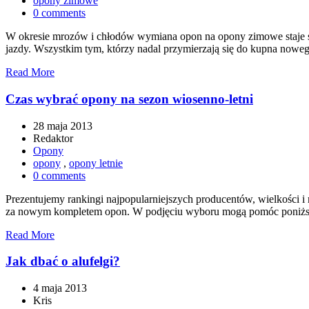
opony zimowe
0 comments
W okresie mrozów i chłodów wymiana opon na opony zimowe staje się
jazdy. Wszystkim tym, którzy nadal przymierzają się do kupna nowe
Read More
Czas wybrać opony na sezon wiosenno-letni
28 maja 2013
Redaktor
Opony
opony
,
opony letnie
0 comments
Prezentujemy rankingi najpopularniejszych producentów, wielkości i
za nowym kompletem opon. W podjęciu wyboru mogą pomóc poniższe
Read More
Jak dbać o alufelgi?
4 maja 2013
Kris