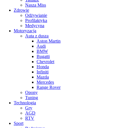
Nasza Miss
Zdrowie
Odżywianie
Profilaktyka
Medycyna
Motoryzacja
Auta z duszą
Aston Martin
Audi
BMW
Bugatti
Chevrolet
Honda
Infiniti
Mazda
Mercedes
Range Rover
Opony
Tuning
Technologia
Gry
AGD
RTV
Sport