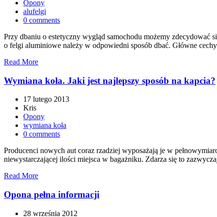
Opony
alufelgi
0 comments
Przy dbaniu o estetyczny wygląd samochodu możemy zdecydować się 
o felgi aluminiowe należy w odpowiedni sposób dbać. Główne cechy
Read More
Wymiana koła. Jaki jest najlepszy sposób na kapcia?
17 lutego 2013
Kris
Opony
wymiana koła
0 comments
Producenci nowych aut coraz rzadziej wyposażają je w pełnowymiar
niewystarczającej ilości miejsca w bagażniku. Zdarza się to zazwyc
Read More
Opona pełna informacji
28 września 2012