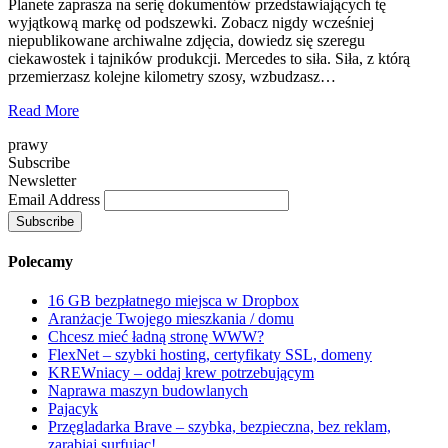
Planete zaprasza na serię dokumentów przedstawiających tę
wyjątkową markę od podszewki. Zobacz nigdy wcześniej
niepublikowane archiwalne zdjęcia, dowiedz się szeregu
ciekawostek i tajników produkcji. Mercedes to siła. Siła, z którą
przemierzasz kolejne kilometry szosy, wzbudzasz…
Read More
prawy
Subscribe
Newsletter
Email Address
Polecamy
16 GB bezpłatnego miejsca w Dropbox
Aranżacje Twojego mieszkania / domu
Chcesz mieć ładną stronę WWW?
FlexNet – szybki hosting, certyfikaty SSL, domeny
KREWniacy – oddaj krew potrzebującym
Naprawa maszyn budowlanych
Pajacyk
Przęgladarka Brave – szybka, bezpieczna, bez reklam,
zarabiaj surfując!