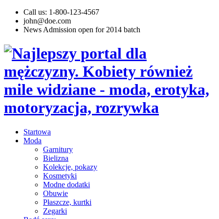
Call us: 1-800-123-4567
john@doe.com
News
Admission open for 2014 batch
Startowa
Moda
Garnitury
Bielizna
Kolekcje, pokazy
Kosmetyki
Modne dodatki
Obuwie
Płaszcze, kurtki
Zegarki