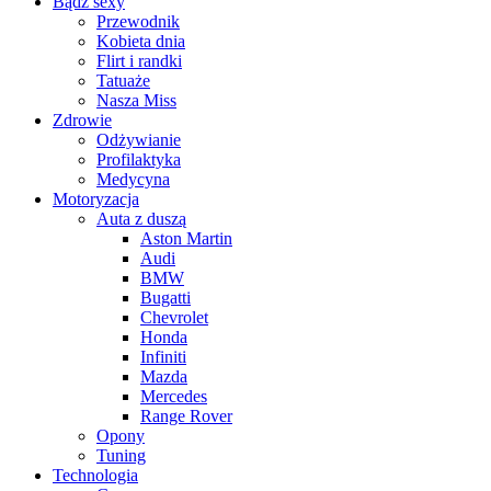
Bądź sexy
Przewodnik
Kobieta dnia
Flirt i randki
Tatuaże
Nasza Miss
Zdrowie
Odżywianie
Profilaktyka
Medycyna
Motoryzacja
Auta z duszą
Aston Martin
Audi
BMW
Bugatti
Chevrolet
Honda
Infiniti
Mazda
Mercedes
Range Rover
Opony
Tuning
Technologia