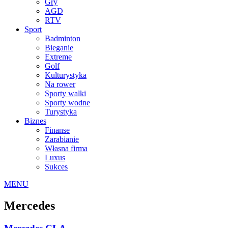
Gry
AGD
RTV
Sport
Badminton
Bieganie
Extreme
Golf
Kulturystyka
Na rower
Sporty walki
Sporty wodne
Turystyka
Biznes
Finanse
Zarabianie
Własna firma
Luxus
Sukces
MENU
Mercedes