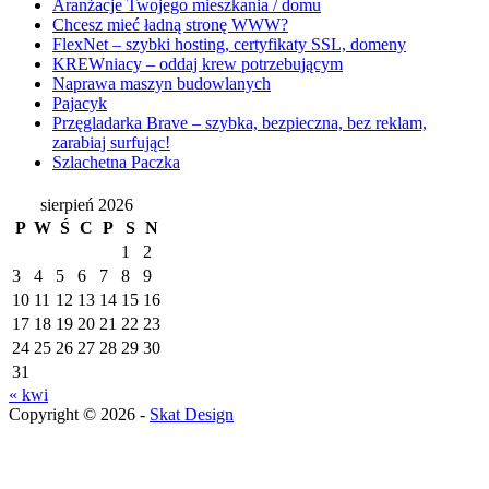
Aranżacje Twojego mieszkania / domu
Chcesz mieć ładną stronę WWW?
FlexNet – szybki hosting, certyfikaty SSL, domeny
KREWniacy – oddaj krew potrzebującym
Naprawa maszyn budowlanych
Pajacyk
Przęgladarka Brave – szybka, bezpieczna, bez reklam,
zarabiaj surfując!
Szlachetna Paczka
sierpień 2026
P
W
Ś
C
P
S
N
1
2
3
4
5
6
7
8
9
10
11
12
13
14
15
16
17
18
19
20
21
22
23
24
25
26
27
28
29
30
31
« kwi
Copyright © 2026 -
Skat Design