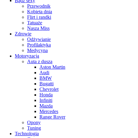
Bądź sexy
Przewodnik
Kobieta dnia
Flirt i randki
Tatuaże
Nasza Miss
Zdrowie
Odżywianie
Profilaktyka
Medycyna
Motoryzacja
Auta z duszą
Aston Martin
Audi
BMW
Bugatti
Chevrolet
Honda
Infiniti
Mazda
Mercedes
Range Rover
Opony
Tuning
Technologia