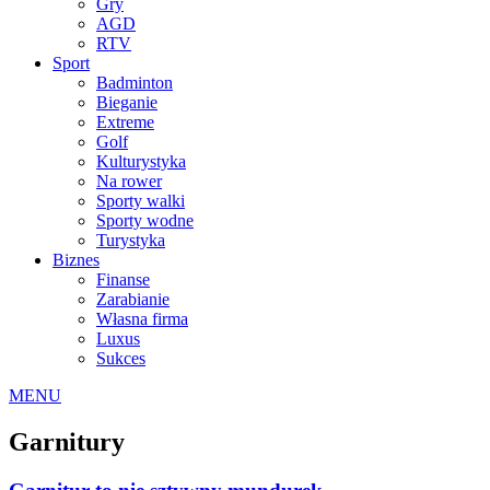
Gry
AGD
RTV
Sport
Badminton
Bieganie
Extreme
Golf
Kulturystyka
Na rower
Sporty walki
Sporty wodne
Turystyka
Biznes
Finanse
Zarabianie
Własna firma
Luxus
Sukces
MENU
Garnitury