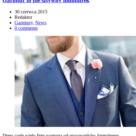
Garnitur to nie sztywny mundurek
30 czerwca 2015
Redaktor
Garnitury
,
News
0 comments
Dress code wielu firm wymaga od pracowników formalnego