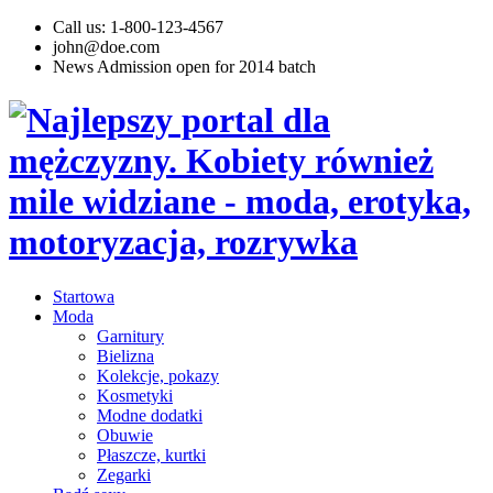
Call us: 1-800-123-4567
john@doe.com
News
Admission open for 2014 batch
Startowa
Moda
Garnitury
Bielizna
Kolekcje, pokazy
Kosmetyki
Modne dodatki
Obuwie
Płaszcze, kurtki
Zegarki