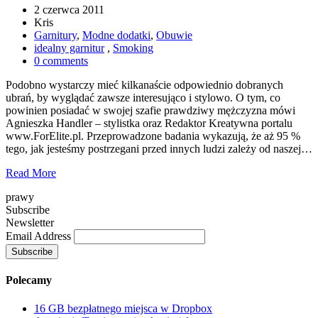
2 czerwca 2011
Kris
Garnitury
,
Modne dodatki
,
Obuwie
idealny garnitur
,
Smoking
0 comments
Podobno wystarczy mieć kilkanaście odpowiednio dobranych
ubrań, by wyglądać zawsze interesująco i stylowo. O tym, co
powinien posiadać w swojej szafie prawdziwy mężczyzna mówi
Agnieszka Handler – stylistka oraz Redaktor Kreatywna portalu
www.ForElite.pl. Przeprowadzone badania wykazują, że aż 95 %
tego, jak jesteśmy postrzegani przed innych ludzi zależy od naszej…
Read More
prawy
Subscribe
Newsletter
Email Address
Polecamy
16 GB bezpłatnego miejsca w Dropbox