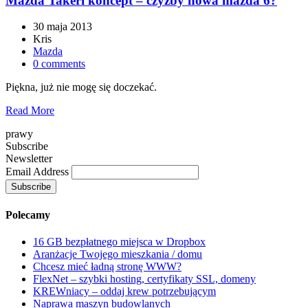
Mazda Takeri koncept – czyżby nowa mazda 6?
30 maja 2013
Kris
Mazda
0 comments
Piękna, już nie mogę się doczekać.
Read More
prawy
Subscribe
Newsletter
Email Address
Polecamy
16 GB bezpłatnego miejsca w Dropbox
Aranżacje Twojego mieszkania / domu
Chcesz mieć ładną stronę WWW?
FlexNet – szybki hosting, certyfikaty SSL, domeny
KREWniacy – oddaj krew potrzebującym
Naprawa maszyn budowlanych