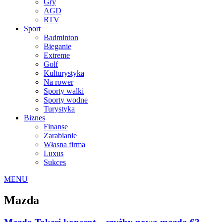
Gry
AGD
RTV
Sport
Badminton
Bieganie
Extreme
Golf
Kulturystyka
Na rower
Sporty walki
Sporty wodne
Turystyka
Biznes
Finanse
Zarabianie
Własna firma
Luxus
Sukces
MENU
Mazda