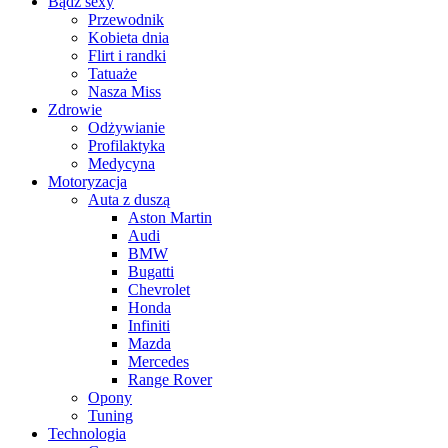
Bądź sexy
Przewodnik
Kobieta dnia
Flirt i randki
Tatuaże
Nasza Miss
Zdrowie
Odżywianie
Profilaktyka
Medycyna
Motoryzacja
Auta z duszą
Aston Martin
Audi
BMW
Bugatti
Chevrolet
Honda
Infiniti
Mazda
Mercedes
Range Rover
Opony
Tuning
Technologia