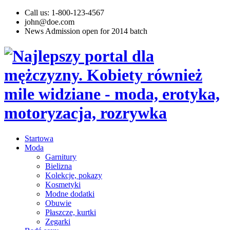
Call us: 1-800-123-4567
john@doe.com
News
Admission open for 2014 batch
Startowa
Moda
Garnitury
Bielizna
Kolekcje, pokazy
Kosmetyki
Modne dodatki
Obuwie
Płaszcze, kurtki
Zegarki