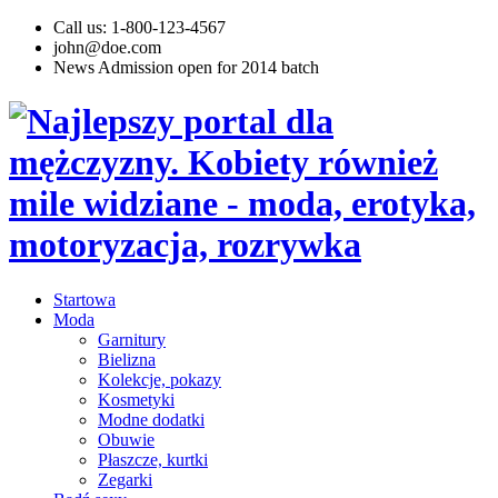
Call us: 1-800-123-4567
john@doe.com
News
Admission open for 2014 batch
Startowa
Moda
Garnitury
Bielizna
Kolekcje, pokazy
Kosmetyki
Modne dodatki
Obuwie
Płaszcze, kurtki
Zegarki