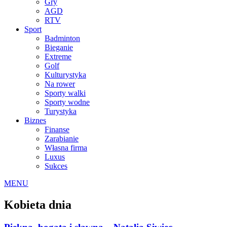
Gry
AGD
RTV
Sport
Badminton
Bieganie
Extreme
Golf
Kulturystyka
Na rower
Sporty walki
Sporty wodne
Turystyka
Biznes
Finanse
Zarabianie
Własna firma
Luxus
Sukces
MENU
Kobieta dnia