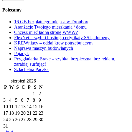
Polecamy
16 GB bezpłatnego miejsca w Dropbox
Aranżacje Twojego mieszkania / domu
Chcesz mieć ładną stronę WWW?
FlexNet – szybki hosting, certyfikaty SSL, domeny
KREWniacy – oddaj krew potrzebującym
Naprawa maszyn budowlanych
Pajacyk
Przęgladarka Brave – szybka, bezpieczna, bez reklam,
zarabiaj surfując!
Szlachetna Paczka
sierpień 2026
P
W
Ś
C
P
S
N
1
2
3
4
5
6
7
8
9
10
11
12
13
14
15
16
17
18
19
20
21
22
23
24
25
26
27
28
29
30
31