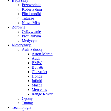
Bądź sexy
Przewodnik
Kobieta dnia
Flirt i randki
Tatuaże
Nasza Miss
Zdrowie
Odżywianie
Profilaktyka
Medycyna
Motoryzacja
Auta z duszą
Aston Martin
Audi
BMW
Bugatti
Chevrolet
Honda
Infiniti
Mazda
Mercedes
Range Rover
Opony
Tuning
Technologia