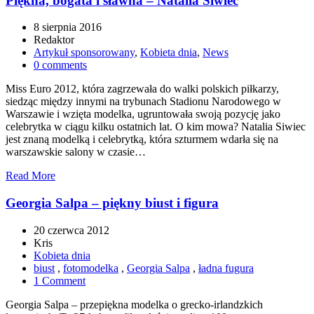
Piękna, bogata i sławna – Natalia Siwiec
8 sierpnia 2016
Redaktor
Artykuł sponsorowany
,
Kobieta dnia
,
News
0 comments
Miss Euro 2012, która zagrzewała do walki polskich piłkarzy,
siedząc między innymi na trybunach Stadionu Narodowego w
Warszawie i wzięta modelka, ugruntowała swoją pozycję jako
celebrytka w ciągu kilku ostatnich lat. O kim mowa? Natalia Siwiec
jest znaną modelką i celebrytką, która szturmem wdarła się na
warszawskie salony w czasie…
Read More
Georgia Salpa – piękny biust i figura
20 czerwca 2012
Kris
Kobieta dnia
biust
,
fotomodelka
,
Georgia Salpa
,
ładna fugura
1 Comment
Georgia Salpa – przepiękna modelka o grecko-irlandzkich