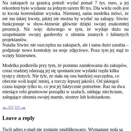
Na zakupach za granicą potrafi wydać ponad 7 tys. euro, a jej
rekordem było wydanie za jednym razem 90 tys. Dla wielu osób jest
to kwota horrendalnie wysoka. Niemniej, sama modelka mówi, że
nie ma takiej kwoty, jakiej nie można by wydać na zakupy. Siwiec
funkcjonuje w show-biznesie głównie dzięki swojej znakomitej
prezencji. Nic więc dziwnego w tym, że wydaje dużo na
uzupełnianie swojej garderoby o ubrania znanych i lubianych
projektantów.
Natalia Siwiec nie oszczędza na zakupach, ale i sama dużo zarabia –
podpisuje nowe kontrakty na sesje zdjęciowe. Poza tym jej mąż to
wzięty biznesmen.
Modelka podkreśla przy tym, że pomimo zamiłowania do zakupów,
coraz rzadziej zdarzają jej się spontaniczne wydatki rzędu kilku
tysięcy złotych. Nie tyle, że stała się ona bardziej oszczędna, co
obecnie woli kupić mniej, a rzeczy lepszej jakości. Od jakiegoś
czasu kupuje tylko to, co jest jej faktycznie potrzebne. Raz na dwa
miesiące robi gruntowne porządki w szafach, oddając niechciane,
zalegające ubrania swojej mamie, siostrze lub koleżankom.
← <<
>> →
Leave a reply
Twój adres e-mail nie zostanie opublikowany.
Wymagane pola są