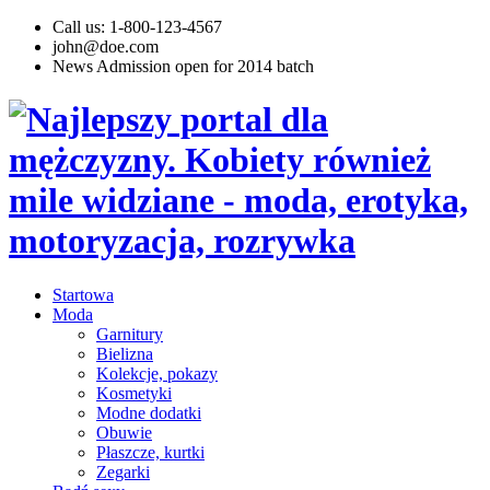
Call us: 1-800-123-4567
john@doe.com
News
Admission open for 2014 batch
Startowa
Moda
Garnitury
Bielizna
Kolekcje, pokazy
Kosmetyki
Modne dodatki
Obuwie
Płaszcze, kurtki
Zegarki