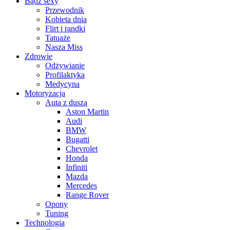
Bądź sexy
Przewodnik
Kobieta dnia
Flirt i randki
Tatuaże
Nasza Miss
Zdrowie
Odżywianie
Profilaktyka
Medycyna
Motoryzacja
Auta z duszą
Aston Martin
Audi
BMW
Bugatti
Chevrolet
Honda
Infiniti
Mazda
Mercedes
Range Rover
Opony
Tuning
Technologia