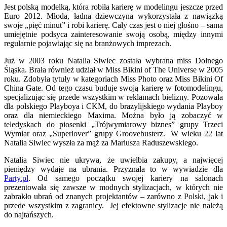
Jest polską modelką, która robiła karierę w modelingu jeszcze przed
Euro 2012. Młoda, ładna dziewczyna wykorzystała z nawiązką
swoje „pięć minut” i robi karierę. Cały czas jest o niej głośno – sama
umiejętnie podsyca zainteresowanie swoją osobą, między innymi
regularnie pojawiając się na branżowych imprezach.
Już w 2003 roku Natalia Siwiec została wybrana miss Dolnego
Śląska. Brała również udział w Miss Bikini of The Universe w 2005
roku. Zdobyła tytuły w kategoriach Miss Photo oraz Miss Bikini Of
China Gate. Od tego czasu buduje swoją karierę w fotomodelingu,
specjalizując się przede wszystkim w reklamach bielizny. Pozowała
dla polskiego Playboya i CKM, do brazylijskiego wydania Playboy
oraz dla niemieckiego Maxima. Można było ją zobaczyć w
teledyskach do piosenki „Trójwymiarowy biznes” grupy Trzeci
Wymiar oraz „Superlover” grupy Groovebusterz. W wieku 22 lat
Natalia Siwiec wyszła za mąż za Mariusza Raduszewskiego.
Natalia Siwiec nie ukrywa, że uwielbia zakupy, a najwięcej
pieniędzy wydaje na ubrania. Przyznała to w wywiadzie dla
Party.pl
. Od samego początku swojej kariery na salonach
prezentowała się zawsze w modnych stylizacjach, w których nie
zabrakło ubrań od znanych projektantów – zarówno z Polski, jak i
przede wszystkim z zagranicy. Jej efektowne stylizacje nie należą
do najtańszych.