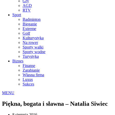
Gry
AGD
RTV
Sport
Badminton
Bieganie
Extreme
Golf
Kulturystyka
Na rower
Sporty walki
Sporty wodne
Turystyka
Biznes
Finanse
Zarabianie
Własna firma
Luxus
Sukces
MENU
Piękna, bogata i sławna – Natalia Siwiec
8 sierpnia 2016