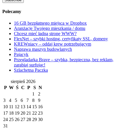
Polecamy
16 GB bezpłatnego miejsca w Dropbox
Aranżacje Twojego mieszkania / domu
Chcesz mieć ładną stronę WWW?
FlexNet – szybki hosting, certyfikaty SSL, domeny
KREWniacy – oddaj krew potrzebującym
Naprawa maszyn budowlanych
Pajacyk
Przęgladarka Brave – szybka, bezpieczna, bez reklam,
zarabiaj surfując!
Szlachetna Paczka
sierpień 2026
P
W
Ś
C
P
S
N
1
2
3
4
5
6
7
8
9
10
11
12
13
14
15
16
17
18
19
20
21
22
23
24
25
26
27
28
29
30
31