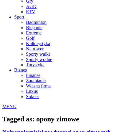
Gry
AGD
RTV
Sport
Badminton
Bieganie
Extreme
Golf
Kulturystyka
Na rower
Sporty walki
Sporty wodne
Turystyka
Biznes
Finanse
Zarabianie
Własna firma
Luxus
Sukces
MENU
Tagged as: opony zimowe