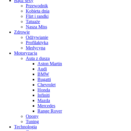
Bądź sexy
Przewodnik
Kobieta dnia
Flirt i randki
Tatuaże
Nasza Miss
Zdrowie
Odżywianie
Profilaktyka
Medycyna
Motoryzacja
Auta z duszą
Aston Martin
Audi
BMW
Bugatti
Chevrolet
Honda
Infiniti
Mazda
Mercedes
Range Rover
Opony
Tuning
Technologia