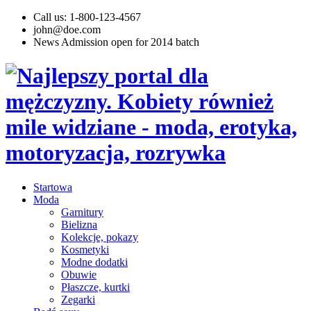
Call us: 1-800-123-4567
john@doe.com
News
Admission open for 2014 batch
Startowa
Moda
Garnitury
Bielizna
Kolekcje, pokazy
Kosmetyki
Modne dodatki
Obuwie
Płaszcze, kurtki
Zegarki