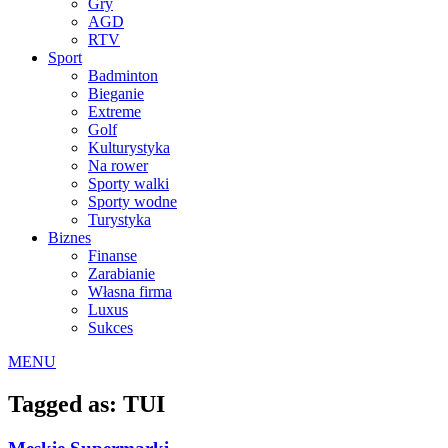
Gry
AGD
RTV
Sport
Badminton
Bieganie
Extreme
Golf
Kulturystyka
Na rower
Sporty walki
Sporty wodne
Turystyka
Biznes
Finanse
Zarabianie
Własna firma
Luxus
Sukces
MENU
Tagged as: TUI