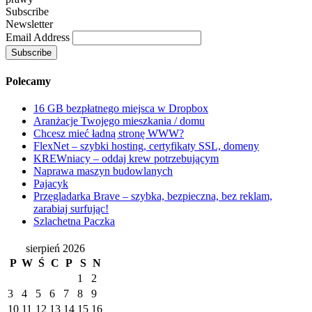
Subscribe
Newsletter
Email Address
Polecamy
16 GB bezpłatnego miejsca w Dropbox
Aranżacje Twojego mieszkania / domu
Chcesz mieć ładną stronę WWW?
FlexNet – szybki hosting, certyfikaty SSL, domeny
KREWniacy – oddaj krew potrzebującym
Naprawa maszyn budowlanych
Pajacyk
Przęgladarka Brave – szybka, bezpieczna, bez reklam,
zarabiaj surfując!
Szlachetna Paczka
sierpień 2026
P
W
Ś
C
P
S
N
1
2
3
4
5
6
7
8
9
10
11
12
13
14
15
16