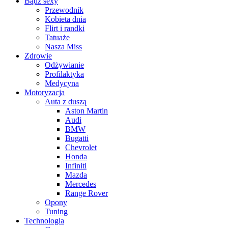
Bądź sexy
Przewodnik
Kobieta dnia
Flirt i randki
Tatuaże
Nasza Miss
Zdrowie
Odżywianie
Profilaktyka
Medycyna
Motoryzacja
Auta z duszą
Aston Martin
Audi
BMW
Bugatti
Chevrolet
Honda
Infiniti
Mazda
Mercedes
Range Rover
Opony
Tuning
Technologia