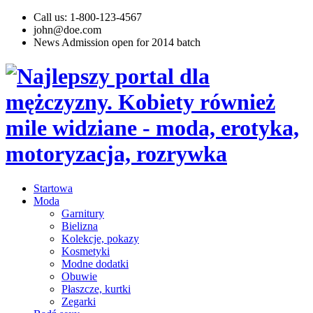
Call us: 1-800-123-4567
john@doe.com
News
Admission open for 2014 batch
Startowa
Moda
Garnitury
Bielizna
Kolekcje, pokazy
Kosmetyki
Modne dodatki
Obuwie
Płaszcze, kurtki
Zegarki