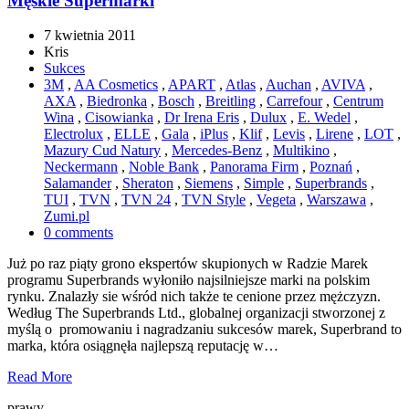
Męskie Supermarki
7 kwietnia 2011
Kris
Sukces
3M
,
AA Cosmetics
,
APART
,
Atlas
,
Auchan
,
AVIVA
,
AXA
,
Biedronka
,
Bosch
,
Breitling
,
Carrefour
,
Centrum
Wina
,
Cisowianka
,
Dr Irena Eris
,
Dulux
,
E. Wedel
,
Electrolux
,
ELLE
,
Gala
,
iPlus
,
Klif
,
Levis
,
Lirene
,
LOT
,
Mazury Cud Natury
,
Mercedes-Benz
,
Multikino
,
Neckermann
,
Noble Bank
,
Panorama Firm
,
Poznań
,
Salamander
,
Sheraton
,
Siemens
,
Simple
,
Superbrands
,
TUI
,
TVN
,
TVN 24
,
TVN Style
,
Vegeta
,
Warszawa
,
Zumi.pl
0 comments
Już po raz piąty grono ekspertów skupionych w Radzie Marek
programu Superbrands wyłoniło najsilniejsze marki na polskim
rynku. Znalazły sie wśród nich także te cenione przez mężczyzn.
Według The Superbrands Ltd., globalnej organizacji stworzonej z
myślą o promowaniu i nagradzaniu sukcesów marek, Superbrand to
marka, która osiągnęła najlepszą reputację w…
Read More
prawy