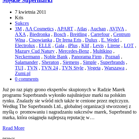
Męskie Supermarki
7 kwietnia 2011
Kris
Sukces
3M
,
AA Cosmetics
,
APART
,
Atlas
,
Auchan
,
AVIVA
,
AXA
,
Biedronka
,
Bosch
,
Breitling
,
Carrefour
,
Centrum
Wina
,
Cisowianka
,
Dr Irena Eris
,
Dulux
,
E. Wedel
,
Electrolux
,
ELLE
,
Gala
,
iPlus
,
Klif
,
Levis
,
Lirene
,
LOT
,
Mazury Cud Natury
,
Mercedes-Benz
,
Multikino
,
Neckermann
,
Noble Bank
,
Panorama Firm
,
Poznań
,
Salamander
,
Sheraton
,
Siemens
,
Simple
,
Superbrands
,
TUI
,
TVN
,
TVN 24
,
TVN Style
,
Vegeta
,
Warszawa
,
Zumi.pl
0 comments
Już po raz piąty grono ekspertów skupionych w Radzie Marek
programu Superbrands wyłoniło najsilniejsze marki na polskim
rynku. Znalazły sie wśród nich także te cenione przez mężczyzn.
Według The Superbrands Ltd., globalnej organizacji stworzonej z
myślą o promowaniu i nagradzaniu sukcesów marek, Superbrand to
marka, która osiągnęła najlepszą reputację w…
Read More
prawy