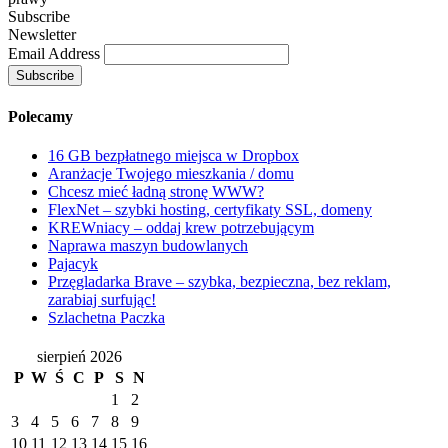
Subscribe
Newsletter
Email Address
Polecamy
16 GB bezpłatnego miejsca w Dropbox
Aranżacje Twojego mieszkania / domu
Chcesz mieć ładną stronę WWW?
FlexNet – szybki hosting, certyfikaty SSL, domeny
KREWniacy – oddaj krew potrzebującym
Naprawa maszyn budowlanych
Pajacyk
Przęgladarka Brave – szybka, bezpieczna, bez reklam,
zarabiaj surfując!
Szlachetna Paczka
sierpień 2026
P
W
Ś
C
P
S
N
1
2
3
4
5
6
7
8
9
10
11
12
13
14
15
16