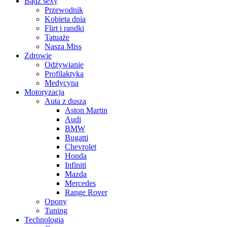
Bądź sexy
Przewodnik
Kobieta dnia
Flirt i randki
Tatuaże
Nasza Miss
Zdrowie
Odżywianie
Profilaktyka
Medycyna
Motoryzacja
Auta z duszą
Aston Martin
Audi
BMW
Bugatti
Chevrolet
Honda
Infiniti
Mazda
Mercedes
Range Rover
Opony
Tuning
Technologia