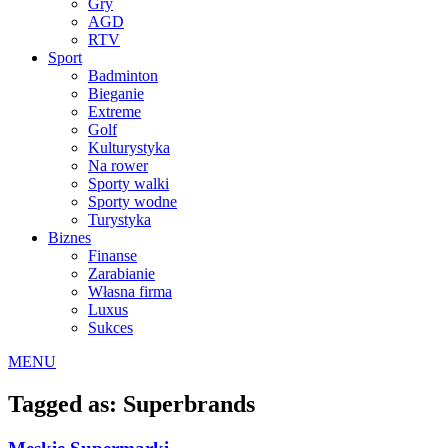
Gry
AGD
RTV
Sport
Badminton
Bieganie
Extreme
Golf
Kulturystyka
Na rower
Sporty walki
Sporty wodne
Turystyka
Biznes
Finanse
Zarabianie
Własna firma
Luxus
Sukces
MENU
Tagged as: Superbrands