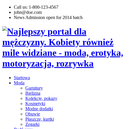
Call us: 1-800-123-4567
john@doe.com
News
Admission open for 2014 batch
Startowa
Moda
Garnitury
Bielizna
Kolekcje, pokazy
Kosmetyki
Modne dodatki
Obuwie
Płaszcze, kurtki
Zegarki