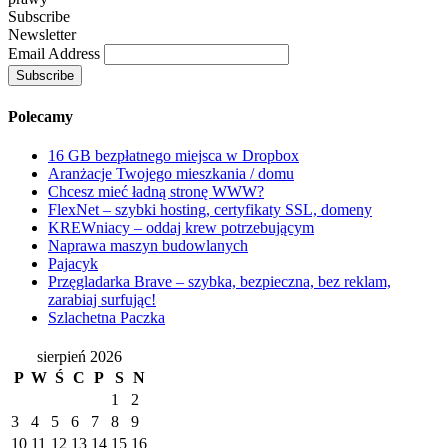
Subscribe
Newsletter
Email Address
Polecamy
16 GB bezpłatnego miejsca w Dropbox
Aranżacje Twojego mieszkania / domu
Chcesz mieć ładną stronę WWW?
FlexNet – szybki hosting, certyfikaty SSL, domeny
KREWniacy – oddaj krew potrzebującym
Naprawa maszyn budowlanych
Pajacyk
Przęgladarka Brave – szybka, bezpieczna, bez reklam,
zarabiaj surfując!
Szlachetna Paczka
sierpień 2026
P
W
Ś
C
P
S
N
1
2
3
4
5
6
7
8
9
10
11
12
13
14
15
16