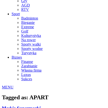
Gry
AGD
RTV
Sport
Badminton
Bieganie
Extreme
Golf
Kulturystyka
Na rower
Sporty walki
Sporty wodne
Turystyka
Biznes
Finanse
Zarabianie
Własna firma
Luxus
Sukces
MENU
Tagged as: APART