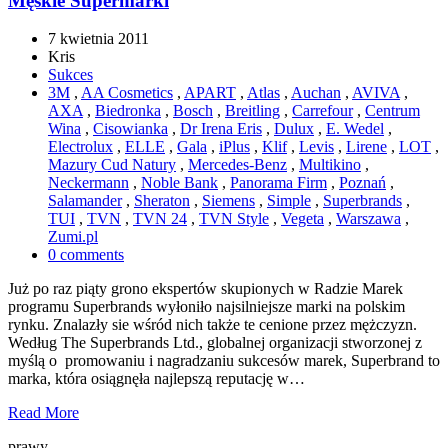
Męskie Supermarki
7 kwietnia 2011
Kris
Sukces
3M
,
AA Cosmetics
,
APART
,
Atlas
,
Auchan
,
AVIVA
,
AXA
,
Biedronka
,
Bosch
,
Breitling
,
Carrefour
,
Centrum
Wina
,
Cisowianka
,
Dr Irena Eris
,
Dulux
,
E. Wedel
,
Electrolux
,
ELLE
,
Gala
,
iPlus
,
Klif
,
Levis
,
Lirene
,
LOT
,
Mazury Cud Natury
,
Mercedes-Benz
,
Multikino
,
Neckermann
,
Noble Bank
,
Panorama Firm
,
Poznań
,
Salamander
,
Sheraton
,
Siemens
,
Simple
,
Superbrands
,
TUI
,
TVN
,
TVN 24
,
TVN Style
,
Vegeta
,
Warszawa
,
Zumi.pl
0 comments
Już po raz piąty grono ekspertów skupionych w Radzie Marek
programu Superbrands wyłoniło najsilniejsze marki na polskim
rynku. Znalazły sie wśród nich także te cenione przez mężczyzn.
Według The Superbrands Ltd., globalnej organizacji stworzonej z
myślą o promowaniu i nagradzaniu sukcesów marek, Superbrand to
marka, która osiągnęła najlepszą reputację w…
Read More
prawy