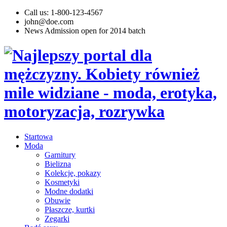
Call us: 1-800-123-4567
john@doe.com
News
Admission open for 2014 batch
Startowa
Moda
Garnitury
Bielizna
Kolekcje, pokazy
Kosmetyki
Modne dodatki
Obuwie
Płaszcze, kurtki
Zegarki