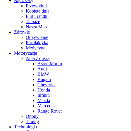
Bądź sexy
Przewodnik
Kobieta dnia
Flirt i randki
Tatuaże
Nasza Miss
Zdrowie
Odżywianie
Profilaktyka
Medycyna
Motoryzacja
Auta z duszą
Aston Martin
Audi
BMW
Bugatti
Chevrolet
Honda
Infiniti
Mazda
Mercedes
Range Rover
Opony
Tuning
Technologia