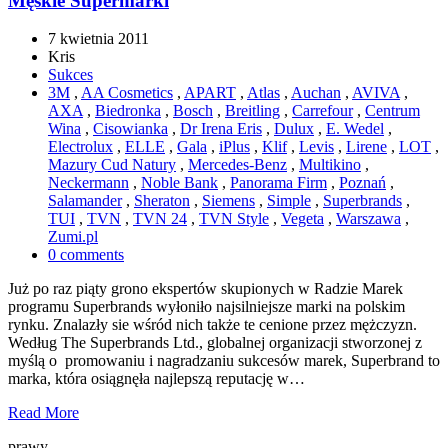
Męskie Supermarki
7 kwietnia 2011
Kris
Sukces
3M
,
AA Cosmetics
,
APART
,
Atlas
,
Auchan
,
AVIVA
,
AXA
,
Biedronka
,
Bosch
,
Breitling
,
Carrefour
,
Centrum
Wina
,
Cisowianka
,
Dr Irena Eris
,
Dulux
,
E. Wedel
,
Electrolux
,
ELLE
,
Gala
,
iPlus
,
Klif
,
Levis
,
Lirene
,
LOT
,
Mazury Cud Natury
,
Mercedes-Benz
,
Multikino
,
Neckermann
,
Noble Bank
,
Panorama Firm
,
Poznań
,
Salamander
,
Sheraton
,
Siemens
,
Simple
,
Superbrands
,
TUI
,
TVN
,
TVN 24
,
TVN Style
,
Vegeta
,
Warszawa
,
Zumi.pl
0 comments
Już po raz piąty grono ekspertów skupionych w Radzie Marek
programu Superbrands wyłoniło najsilniejsze marki na polskim
rynku. Znalazły sie wśród nich także te cenione przez mężczyzn.
Według The Superbrands Ltd., globalnej organizacji stworzonej z
myślą o promowaniu i nagradzaniu sukcesów marek, Superbrand to
marka, która osiągnęła najlepszą reputację w…
Read More
prawy