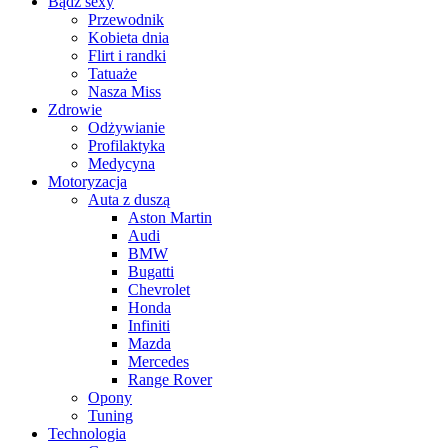
Bądź sexy
Przewodnik
Kobieta dnia
Flirt i randki
Tatuaże
Nasza Miss
Zdrowie
Odżywianie
Profilaktyka
Medycyna
Motoryzacja
Auta z duszą
Aston Martin
Audi
BMW
Bugatti
Chevrolet
Honda
Infiniti
Mazda
Mercedes
Range Rover
Opony
Tuning
Technologia