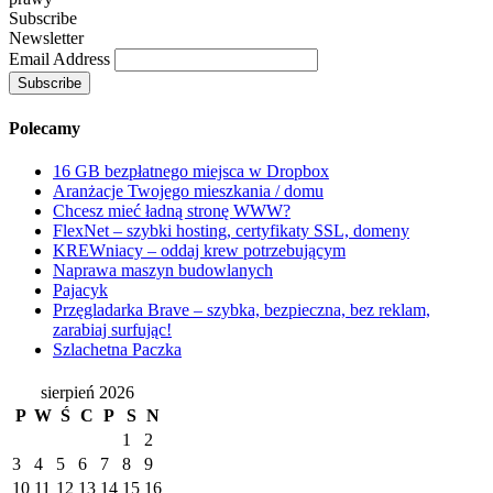
Subscribe
Newsletter
Email Address
Polecamy
16 GB bezpłatnego miejsca w Dropbox
Aranżacje Twojego mieszkania / domu
Chcesz mieć ładną stronę WWW?
FlexNet – szybki hosting, certyfikaty SSL, domeny
KREWniacy – oddaj krew potrzebującym
Naprawa maszyn budowlanych
Pajacyk
Przęgladarka Brave – szybka, bezpieczna, bez reklam,
zarabiaj surfując!
Szlachetna Paczka
sierpień 2026
P
W
Ś
C
P
S
N
1
2
3
4
5
6
7
8
9
10
11
12
13
14
15
16