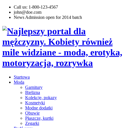
Call us: 1-800-123-4567
john@doe.com
News
Admission open for 2014 batch
Startowa
Moda
Garnitury
Bielizna
Kolekcje, pokazy
Kosmetyki
Modne dodatki
Obuwie
Płaszcze, kurtki
Zegarki