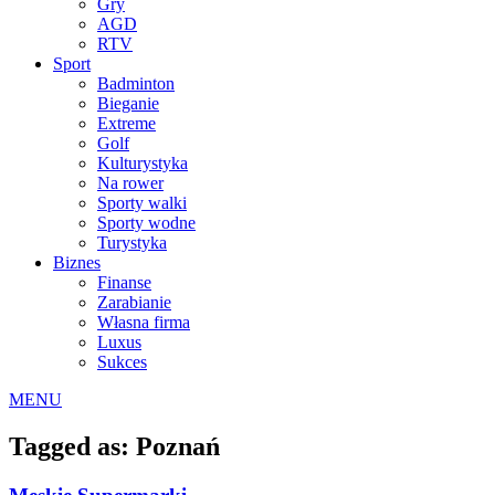
Gry
AGD
RTV
Sport
Badminton
Bieganie
Extreme
Golf
Kulturystyka
Na rower
Sporty walki
Sporty wodne
Turystyka
Biznes
Finanse
Zarabianie
Własna firma
Luxus
Sukces
MENU
Tagged as: Poznań