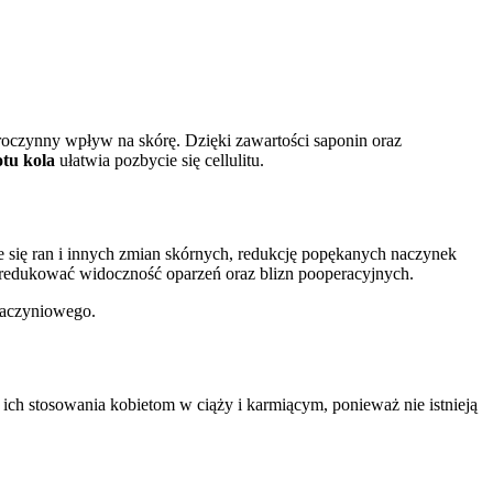
roczynny wpływ na skórę. Dzięki zawartości saponin oraz
tu kola
ułatwia pozbycie się cellulitu.
ie się ran i innych zmian skórnych, redukcję popękanych naczynek
ą zredukować widoczność oparzeń oraz blizn pooperacyjnych.
naczyniowego.
 ich stosowania kobietom w ciąży i karmiącym, ponieważ nie istnieją