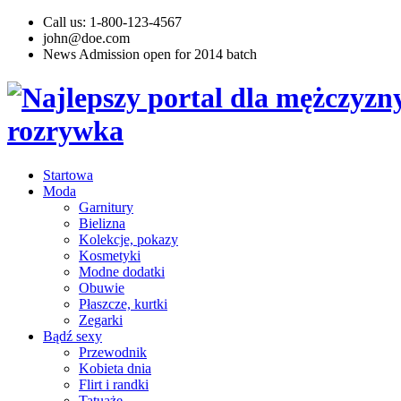
Call us: 1-800-123-4567
john@doe.com
News
Admission open for 2014 batch
Startowa
Moda
Garnitury
Bielizna
Kolekcje, pokazy
Kosmetyki
Modne dodatki
Obuwie
Płaszcze, kurtki
Zegarki
Bądź sexy
Przewodnik
Kobieta dnia
Flirt i randki
Tatuaże