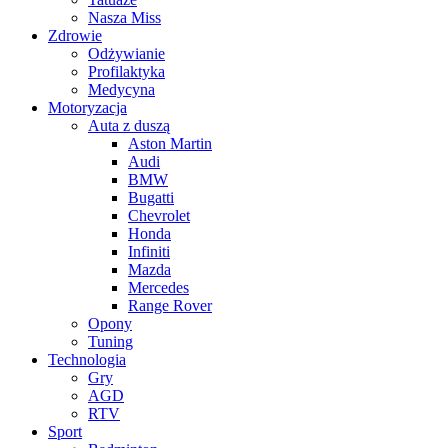
Nasza Miss
Zdrowie
Odżywianie
Profilaktyka
Medycyna
Motoryzacja
Auta z duszą
Aston Martin
Audi
BMW
Bugatti
Chevrolet
Honda
Infiniti
Mazda
Mercedes
Range Rover
Opony
Tuning
Technologia
Gry
AGD
RTV
Sport