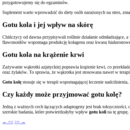
przygotowujemy się do egzaminów.
Suplement warto wprowadzić do diety osób narażonych na stres, zmag
Gotu kola i jej wpływ na skórę
Chińczycy od dawna przypisywali roślinie działanie odmładzające, a
flawonoidów wspomaga produkcję kolagenu oraz kwasu hialuronowego
Gotu kola na krążenie krwi
Zażywanie wąkrotki azjatyckiej poprawia krążenie krwi, co przekłada
oraz żylaków. To sprawia, że wąkrotka jest stosowana nawet w terapi
Gotu kolę
stosuje się w terapii wspomagającej leczenie nadciśnien
Czy każdy może przyjmować gotu kolę?
Jedną z ważnych cech łączących adaptogeny jest brak toksyczności, c
szerokie badania, które potwierdzałyby wpływ
gotu koli
na tę grupę.
← <<
>> →