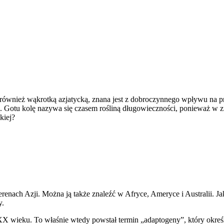
również wąkrotką azjatycką, znana jest z dobroczynnego wpływu na pr
ą. Gotu kolę nazywa się czasem rośliną długowieczności, ponieważ w 
kiej?
erenach Azji. Można ją także znaleźć w Afryce, Ameryce i Australii. 
y.
X wieku. To właśnie wtedy powstał termin „adaptogeny”, który okreś