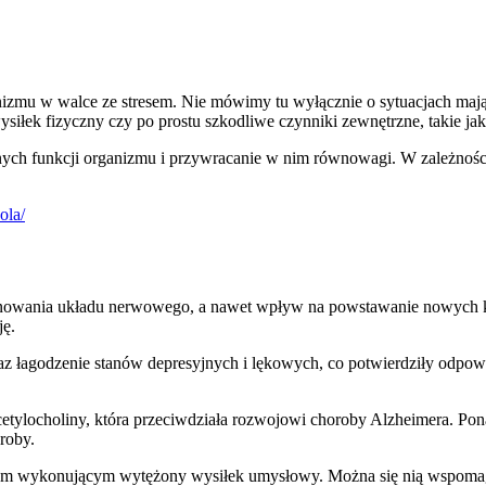
nizmu w walce ze stresem. Nie mówimy tu wyłącznie o sytuacjach mają
wysiłek fizyczny czy po prostu szkodliwe czynniki zewnętrzne, takie 
lnych funkcji organizmu i przywracanie w nim równowagi. W zależnośc
ola/
nowania układu nerwowego, a nawet wpływ na powstawanie nowych k
ję.
az łagodzenie stanów depresyjnych i lękowych, co potwierdziły odpow
etylocholiny, która przeciwdziała rozwojowi choroby Alzheimera. Pon
roby.
om wykonującym wytężony wysiłek umysłowy. Można się nią wspomaga