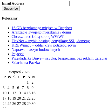
Email Address
Polecamy
16 GB bezpłatnego miejsca w Dropbox
Aranżacje Twojego mieszkania / domu
Chcesz mieć ładną stronę WWW?
FlexNet – szybki hosting, certyfikaty SSL, domeny
KREWniacy – oddaj krew potrzebującym
Naprawa maszyn budowlanych
Pajacyk
Przęgladarka Brave – szybka, bezpieczna, bez reklam, zarabiaj 
Szlachetna Paczka
sierpień 2026
P
W
Ś
C
P
S
N
1
2
3
4
5
6
7
8
9
10
11
12
13
14
15
16
17
18
19
20
21
22
23
24
25
26
27
28
29
30