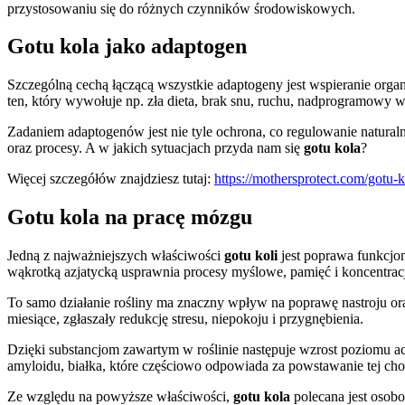
przystosowaniu się do różnych czynników środowiskowych.
Gotu kola jako adaptogen
Szczególną cechą łączącą wszystkie adaptogeny jest wspieranie orga
ten, który wywołuje np. zła dieta, brak snu, ruchu, nadprogramowy 
Zadaniem adaptogenów jest nie tyle ochrona, co regulowanie natura
oraz procesy. A w jakich sytuacjach przyda nam się
gotu kola
?
Więcej szczegółów znajdziesz tutaj:
https://mothersprotect.com/gotu-k
Gotu kola na pracę mózgu
Jedną z najważniejszych właściwości
gotu koli
jest poprawa funkcjo
wąkrotką azjatycką usprawnia procesy myślowe, pamięć i koncentrac
To samo działanie rośliny ma znaczny wpływ na poprawę nastroju or
miesiące, zgłaszały redukcję stresu, niepokoju i przygnębienia.
Dzięki substancjom zawartym w roślinie następuje wzrost poziomu ac
amyloidu, białka, które częściowo odpowiada za powstawanie tej cho
Ze względu na powyższe właściwości,
gotu kola
polecana jest osob