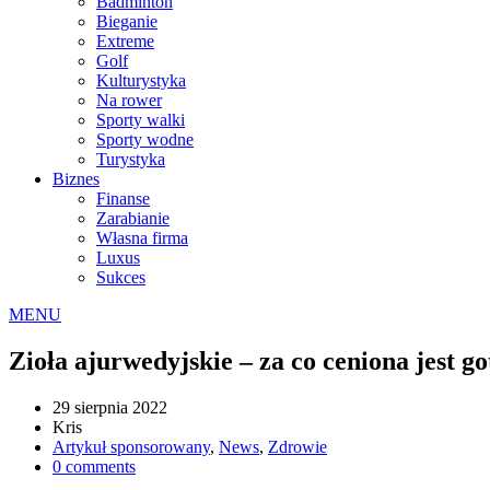
Badminton
Bieganie
Extreme
Golf
Kulturystyka
Na rower
Sporty walki
Sporty wodne
Turystyka
Biznes
Finanse
Zarabianie
Własna firma
Luxus
Sukces
MENU
Zioła ajurwedyjskie – za co ceniona jest go
29 sierpnia 2022
Kris
Artykuł sponsorowany
,
News
,
Zdrowie
0 comments