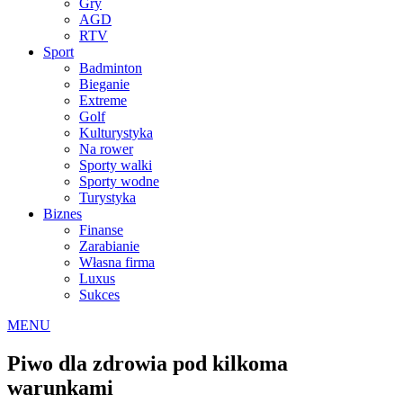
Gry
AGD
RTV
Sport
Badminton
Bieganie
Extreme
Golf
Kulturystyka
Na rower
Sporty walki
Sporty wodne
Turystyka
Biznes
Finanse
Zarabianie
Własna firma
Luxus
Sukces
MENU
Piwo dla zdrowia pod kilkoma
warunkami