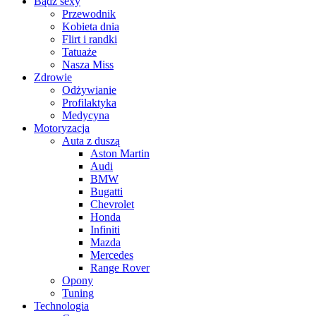
Bądź sexy
Przewodnik
Kobieta dnia
Flirt i randki
Tatuaże
Nasza Miss
Zdrowie
Odżywianie
Profilaktyka
Medycyna
Motoryzacja
Auta z duszą
Aston Martin
Audi
BMW
Bugatti
Chevrolet
Honda
Infiniti
Mazda
Mercedes
Range Rover
Opony
Tuning
Technologia