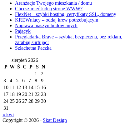
Aranżacje Twojego mieszkania / domu
Chcesz mieć ładną stronę WWW?
FlexNet – szybki hosting, certyfikaty SSL, domeny
KREWniacy – oddaj krew potrzebującym
Naprawa maszyn budowlanych
Pajacyk
Przęgladarka Brave – szybka, bezpieczna, bez reklam,
zarabiaj surfując!
Szlachetna Paczka
sierpień 2026
P
W
Ś
C
P
S
N
1
2
3
4
5
6
7
8
9
10
11
12
13
14
15
16
17
18
19
20
21
22
23
24
25
26
27
28
29
30
31
« kwi
Copyright © 2026 -
Skat Design