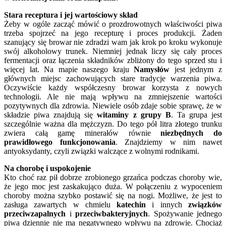
Stara receptura i jej wartościowy skład
Żeby w ogóle zacząć mówić o prozdrowotnych właściwości piwa
trzeba spojrzeć na jego recepturę i proces produkcji. Żaden
szanujący się browar nie zdradzi wam jak krok po kroku wykonuje
swój alkoholowy trunek. Niemniej jednak liczy się cały proces
fermentacji oraz łączenia składników zbliżony do tego sprzed stu i
więcej lat. Na mapie naszego kraju
Namysłów
jest jednym z
głównych miejsc zachowujących stare tradycje warzenia piwa.
Oczywiście każdy współczesny browar korzysta z nowych
technologii. Ale nie mają wpływu na zmniejszenie wartości
pozytywnych dla zdrowia. Niewiele osób zdaje sobie sprawę, że w
składzie piwa znajdują się
witaminy z grupy B
. Ta grupa jest
szczególnie ważna dla mężczyzn. Do tego pół litra złotego trunku
zwiera całą gamę minerałów równie
niezbędnych do
prawidłowego funkcjonowania
. Znajdziemy w nim nawet
antyoksydanty, czyli związki walczące z wolnymi rodnikami.
Na chorobę i uspokojenie
Kto choć raz pił dobrze zrobionego grzańca podczas choroby wie,
że jego moc jest zaskakująco duża. W połączeniu z wypoceniem
choroby można szybko postawić się na nogi. Możliwe, że jest to
zasługa zawartych w chmielu
katechin
i innych
związków
przeciwzapalnych
i
przeciwbakteryjnych
. Spożywanie jednego
piwa dziennie nie ma negatywnego wpływu na zdrowie. Chociaż