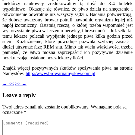
niektórzy naukowcy zredukowaliby tą ilość do 3-4 butelek
tygodniowo. Okazuje się również, że piwo działa na zmęczenie i
odwodnienie odwrotnie niż wszyscy sądzili. Badania potwierdzają,
że dobrze uwarzony browar potrafi nawodnić organizm lepiej niż
napój izotoniczny. Ostatnią rzeczą, o której trzeba wspomnieć jest
wykorzystanie piwa w leczeniu nerwicy, i bezsenności. Już setki lat
temu lekarze polecali wypijanie jednego piwa kilka godzin przed
snem. Rozluźnienie, które powoduje pozwala szybciej zasnąć i
dłużej utrzymać fazę REM snu. Mimo tak wielu właściwości trzeba
pamiętać, że łatwo można zaprzepaścić ich pozytywne działanie
przekraczając ustalone przez lekarzy ilości.
Znajdź więcej pozytywnych skutków spożywania piwa na stronie
Namysłów:
http://www.browarnamyslow.com.pl
← <<
>> →
Leave a reply
Twój adres e-mail nie zostanie opublikowany.
Wymagane pola są
oznaczone
*