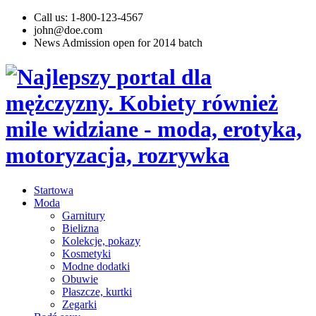
Call us: 1-800-123-4567
john@doe.com
News
Admission open for 2014 batch
Startowa
Moda
Garnitury
Bielizna
Kolekcje, pokazy
Kosmetyki
Modne dodatki
Obuwie
Płaszcze, kurtki
Zegarki