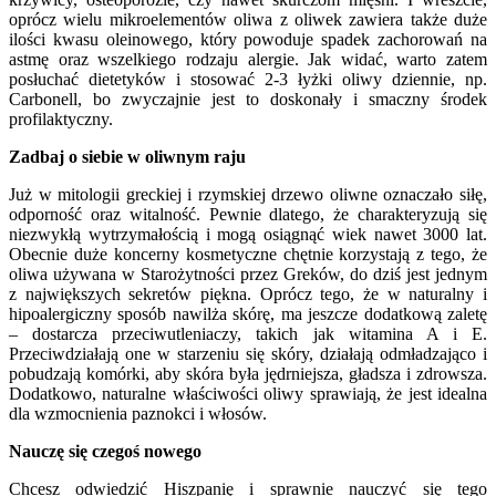
oprócz wielu mikroelementów oliwa z oliwek zawiera także duże
ilości kwasu oleinowego, który powoduje spadek zachorowań na
astmę oraz wszelkiego rodzaju alergie. Jak widać, warto zatem
posłuchać dietetyków i stosować 2-3 łyżki oliwy dziennie, np.
Carbonell, bo zwyczajnie jest to doskonały i smaczny środek
profilaktyczny.
Zadbaj o siebie w oliwnym raju
Już w mitologii greckiej i rzymskiej drzewo oliwne oznaczało siłę,
odporność oraz witalność. Pewnie dlatego, że charakteryzują się
niezwykłą wytrzymałością i mogą osiągnąć wiek nawet 3000 lat.
Obecnie duże koncerny kosmetyczne chętnie korzystają z tego, że
oliwa używana w Starożytności przez Greków, do dziś jest jednym
z największych sekretów piękna. Oprócz tego, że w naturalny i
hipoalergiczny sposób nawilża skórę, ma jeszcze dodatkową zaletę
– dostarcza przeciwutleniaczy, takich jak witamina A i E.
Przeciwdziałają one w starzeniu się skóry, działają odmładzająco i
pobudzają komórki, aby skóra była jędrniejsza, gładsza i zdrowsza.
Dodatkowo, naturalne właściwości oliwy sprawiają, że jest idealna
dla wzmocnienia paznokci i włosów.
Nauczę się czegoś nowego
Chcesz odwiedzić Hiszpanię i sprawnie nauczyć się tego