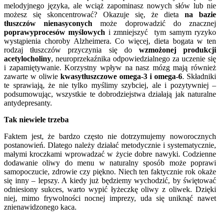
melodyjnego języka, ale wciąż zapominasz nowych słów lub nie
możesz się skoncentrować? Okazuje się, że dieta
na bazie
tłuszczów nienasyconych
może doprowadzić do znacznej
poprawy
procesów myślowych
i zmniejszyć tym samym ryzyko
wystąpienia choroby Alzheimera. Co więcej, dieta bogata w ten
rodzaj tłuszczów przyczynia się do
wzmożonej produkcji
acetylocholiny
, neuroprzekaźnika odpowiedzialnego za uczenie się
i zapamiętywanie. Korzystny wpływ na nasz mózg mają również
zawarte w oliwie
kwasy
tłuszczowe omega-3 i omega-6
. Składniki
te sprawiają, że nie tylko myślimy szybciej, ale i pozytywniej –
podsumowując, wszystkie te dobrodziejstwa działają jak naturalne
antydepresanty.
Tak niewiele trzeba
Faktem jest, że bardzo często nie dotrzymujemy noworocznych
postanowień. Dlatego należy działać metodycznie i systematycznie,
małymi kroczkami wprowadzać w życie dobre nawyki. Codzienne
dodawanie oliwy do menu w naturalny sposób może poprawi
samopoczucie, zdrowie czy piękno. Niech ten faktycznie rok okaże
się inny – lepszy. A kiedy już będziemy wychodzić, by świętować
odniesiony sukces, warto wypić łyżeczkę oliwy z oliwek. Dzięki
niej, mimo frywolności nocnej imprezy, uda się uniknąć nawet
znienawidzonego kaca.