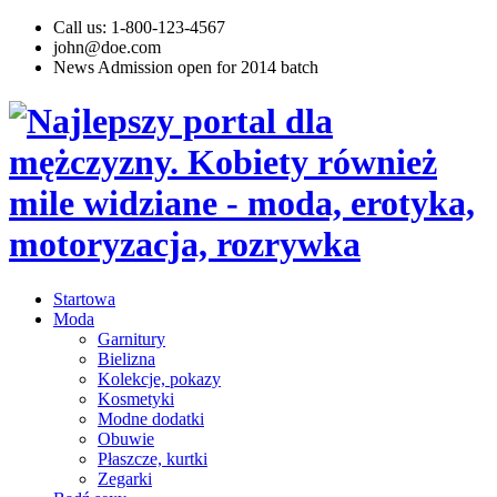
Call us: 1-800-123-4567
john@doe.com
News
Admission open for 2014 batch
Startowa
Moda
Garnitury
Bielizna
Kolekcje, pokazy
Kosmetyki
Modne dodatki
Obuwie
Płaszcze, kurtki
Zegarki