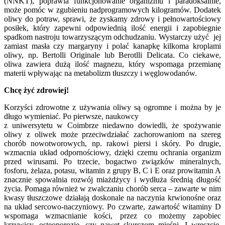
(NNKT), poprawia funkcjonowanie organizmu i paradoksalnie,
może pomóc w zgubieniu nadprogramowych kilogramów. Dodatek
oliwy do potraw, sprawi, że zyskamy zdrowy i pełnowartościowy
posiłek, który zapewni odpowiednią ilość energii i zapobiegnie
spadkom nastroju towarzyszącym odchudzaniu. Wystarczy użyć jej
zamiast masła czy margaryny i polać kanapkę kilkoma kroplami
oliwy, np. Bertolli Originale lub Berotlli Delicata. Co ciekawe,
oliwa zawiera dużą ilość magnezu, który wspomaga przemianę
materii wpływając na metabolizm tłuszczy i węglowodanów.
Chcę żyć zdrowiej!
Korzyści zdrowotne z używania oliwy są ogromne i można by je
długo wymieniać. Po pierwsze, naukowcy
z uniwersytetu w Coimbrze niedawno dowiedli, że spożywanie
oliwy z oliwek może przeciwdziałać zachorowaniom na szereg
chorób nowotworowych, np. rakowi piersi i skóry. Po drugie,
wzmacnia układ odpornościowy, dzięki czemu ochrania organizm
przed wirusami. Po trzecie, bogactwo związków mineralnych,
fosforu, żelaza, potasu, witamin z grupy B, C i E oraz prowitamin A
znacznie spowalnia rozwój miażdżycy i wydłuża średnią długość
życia. Pomaga również w zwalczaniu chorób serca – zawarte w nim
kwasy tłuszczowe działają doskonale na naczynia krwionośne oraz
na układ sercowo-naczyniowy. Po czwarte, zawartość witaminy D
wspomaga wzmacnianie kości, przez co możemy zapobiec
krzywicy, osteoporozie, czy nawet skurczom mięśni. I wreszcie,