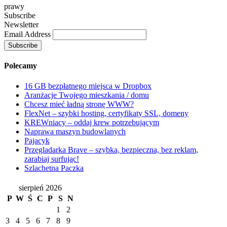
prawy
Subscribe
Newsletter
Email Address
Polecamy
16 GB bezpłatnego miejsca w Dropbox
Aranżacje Twojego mieszkania / domu
Chcesz mieć ładną stronę WWW?
FlexNet – szybki hosting, certyfikaty SSL, domeny
KREWniacy – oddaj krew potrzebującym
Naprawa maszyn budowlanych
Pajacyk
Przęgladarka Brave – szybka, bezpieczna, bez reklam,
zarabiaj surfując!
Szlachetna Paczka
sierpień 2026
P
W
Ś
C
P
S
N
1
2
3
4
5
6
7
8
9