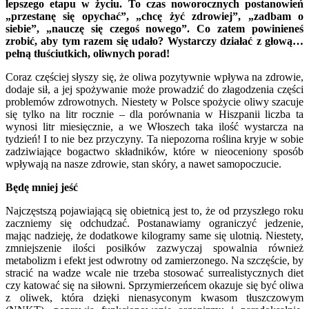
lepszego etapu w życiu. To czas noworocznych postanowień
„przestanę się opychać”, „chcę żyć zdrowiej”, „zadbam o
siebie”, „nauczę się czegoś nowego”. Co zatem powinieneś
zrobić, aby tym razem się udało? Wystarczy działać z głową…
pełną tłuściutkich, oliwnych porad!
Coraz częściej słyszy się, że oliwa pozytywnie wpływa na zdrowie,
dodaje sił, a jej spożywanie może prowadzić do złagodzenia części
problemów zdrowotnych. Niestety w Polsce spożycie oliwy szacuje
się tylko na litr rocznie – dla porównania w Hiszpanii liczba ta
wynosi litr miesięcznie, a we Włoszech taka ilość wystarcza na
tydzień! I to nie bez przyczyny. Ta niepozorna roślina kryje w sobie
zadziwiające bogactwo składników, które w nieoceniony sposób
wpływają na nasze zdrowie, stan skóry, a nawet samopoczucie.
Będę mniej jeść
Najczęstszą pojawiającą się obietnicą jest to, że od przyszłego roku
zaczniemy się odchudzać. Postanawiamy ograniczyć jedzenie,
mając nadzieję, że dodatkowe kilogramy same się ulotnią. Niestety,
zmniejszenie ilości posiłków zazwyczaj spowalnia również
metabolizm i efekt jest odwrotny od zamierzonego. Na szczęście, by
stracić na wadze wcale nie trzeba stosować surrealistycznych diet
czy katować się na siłowni. Sprzymierzeńcem okazuje się być oliwa
z oliwek, która dzięki nienasyconym kwasom tłuszczowym