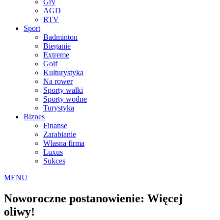
Gry
AGD
RTV
Sport
Badminton
Bieganie
Extreme
Golf
Kulturystyka
Na rower
Sporty walki
Sporty wodne
Turystyka
Biznes
Finanse
Zarabianie
Własna firma
Luxus
Sukces
MENU
Noworoczne postanowienie: Więcej
oliwy!