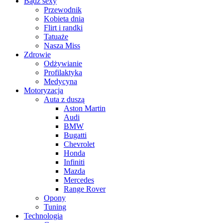
Bądź sexy
Przewodnik
Kobieta dnia
Flirt i randki
Tatuaże
Nasza Miss
Zdrowie
Odżywianie
Profilaktyka
Medycyna
Motoryzacja
Auta z duszą
Aston Martin
Audi
BMW
Bugatti
Chevrolet
Honda
Infiniti
Mazda
Mercedes
Range Rover
Opony
Tuning
Technologia