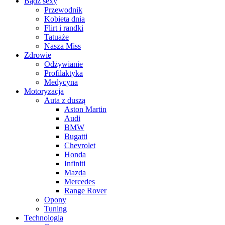
Bądź sexy
Przewodnik
Kobieta dnia
Flirt i randki
Tatuaże
Nasza Miss
Zdrowie
Odżywianie
Profilaktyka
Medycyna
Motoryzacja
Auta z duszą
Aston Martin
Audi
BMW
Bugatti
Chevrolet
Honda
Infiniti
Mazda
Mercedes
Range Rover
Opony
Tuning
Technologia