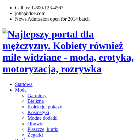
Call us: 1-800-123-4567
john@doe.com
News
Admission open for 2014 batch
Startowa
Moda
Garnitury
Bielizna
Kolekcje, pokazy
Kosmetyki
Modne dodatki
Obuwie
Płaszcze, kurtki
Zegarki