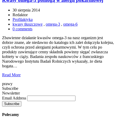
Kwasy omega-3 pomogą w alergii pokarmowej
30 sierpnia 2014
Redaktor
Profilaktyka
kwasy tłuszczowe
,
omega-3
,
omega-6
0 comments
Zbawienne działanie kwasów omega-3 na nasz organizm jest
dobrze znane, ale niedawno do katalogu ich zalet dołączyła kolejna,
czyli ochrona przed alergiami pokarmowymi. W tym celu po
produkty zawierające cenny składnik powinny sięgać zwłaszcza
kobiety w ciąży. Badania zespołu naukowców z francuskiego
Narodowego Instytutu Badań Rolniczych wykazały, że dieta
bogata…
Read More
prawy
Subscribe
Newsletter
Email Address
Polecamy