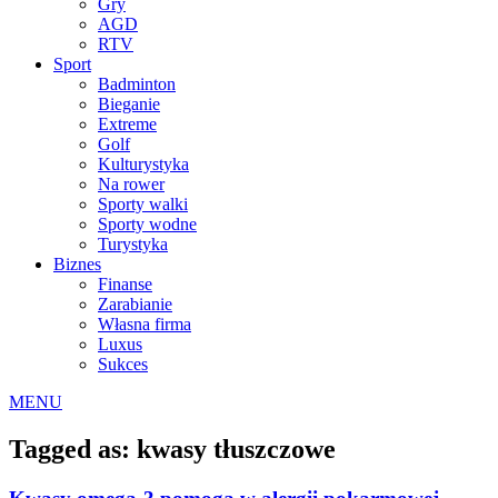
Gry
AGD
RTV
Sport
Badminton
Bieganie
Extreme
Golf
Kulturystyka
Na rower
Sporty walki
Sporty wodne
Turystyka
Biznes
Finanse
Zarabianie
Własna firma
Luxus
Sukces
MENU
Tagged as: kwasy tłuszczowe