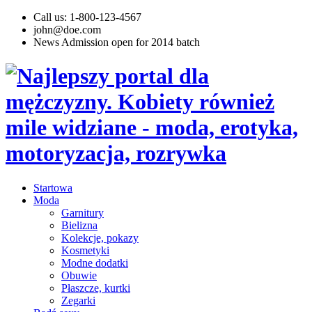
Call us: 1-800-123-4567
john@doe.com
News
Admission open for 2014 batch
Startowa
Moda
Garnitury
Bielizna
Kolekcje, pokazy
Kosmetyki
Modne dodatki
Obuwie
Płaszcze, kurtki
Zegarki