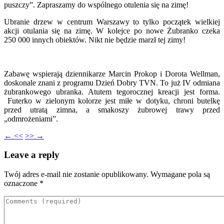
puszczy”. Zapraszamy do wspólnego otulenia się na zimę!
Ubranie drzew w centrum Warszawy to tylko początek wielkiej
akcji otulania się na zimę. W kolejce po nowe Żubranko czeka
250 000 innych obiektów. Nikt nie będzie marzł tej zimy!
Zabawę wspierają dziennikarze Marcin Prokop i Dorota Wellman,
doskonale znani z programu Dzień Dobry TVN. To już IV odmiana
żubrankowego ubranka. Atutem tegorocznej kreacji jest forma.
Futerko w zielonym kolorze jest miłe w dotyku, chroni butelkę
przed utratą zimna, a smakoszy żubrowej trawy przed
„odmrożeniami”.
← <<
>> →
Leave a reply
Twój adres e-mail nie zostanie opublikowany.
Wymagane pola są
oznaczone
*