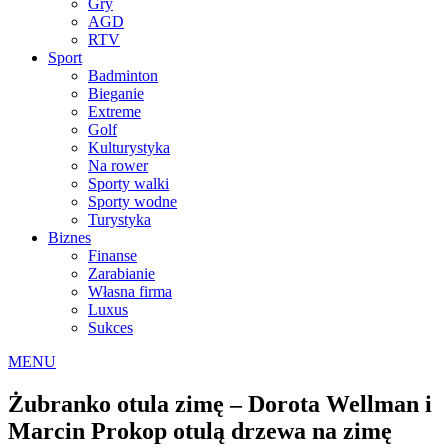
Gry
AGD
RTV
Sport
Badminton
Bieganie
Extreme
Golf
Kulturystyka
Na rower
Sporty walki
Sporty wodne
Turystyka
Biznes
Finanse
Zarabianie
Własna firma
Luxus
Sukces
MENU
Żubranko otula zimę – Dorota Wellman i
Marcin Prokop otulą drzewa na zimę