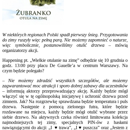
W niektórych regionach Polski spadł pierwszy śnieg. Przygotowania
do zimy ruszyły więc pełną parą. Nie możemy zapomnieć o naturze,
więc symbolicznie, postanowiliśmy otulić drzewa
– mówią
organizatorzy akcji.
Happening pt. „Wielkie otulanie na zimę” odbędzie się 10 grudnia o
godz. 13:00 przy placu De Gauelle’a w centrum Warszawy. Na
czym będzie polegało?
– Nie możemy zdradzić wszystkich szczegółów, ale możemy
zagwarantować moc atrakcji i sporo dobrej zabawy dla uczestników
– informują aktorzy przeprowadzający akcję. Każdy będzie mógł
włączyć się w tę ogólnopolską inicjatywę i uchronić drzewa przed
zimnem. Jak? Na rozgrzewkę sprawdzana będzie temperatura i puls
drzewa. Następnie z pomocą zielonego futra, które będzie
rozdawane na miejscu, każdy będzie mógł otulić wybrane przez
siebie drzewo. Na aktywnych czeka również limitowana kolekcja
najmodniejszych tej zimy, specjalnych PIN-ów z hasłami
nawiązującymi do akcji: „I ♥ trawa”, „I ♥ puszcza” oraz „Jestem z