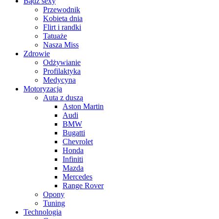
Bądź sexy
Przewodnik
Kobieta dnia
Flirt i randki
Tatuaże
Nasza Miss
Zdrowie
Odżywianie
Profilaktyka
Medycyna
Motoryzacja
Auta z duszą
Aston Martin
Audi
BMW
Bugatti
Chevrolet
Honda
Infiniti
Mazda
Mercedes
Range Rover
Opony
Tuning
Technologia