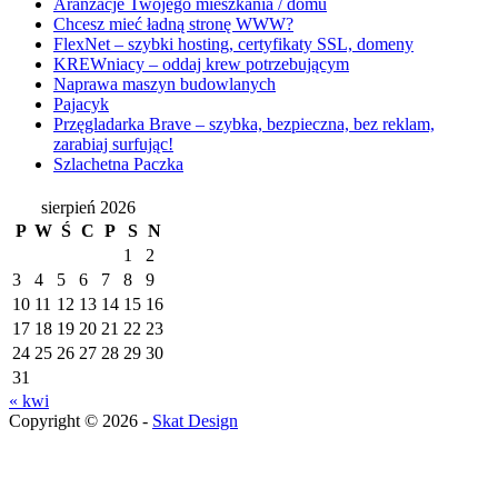
Aranżacje Twojego mieszkania / domu
Chcesz mieć ładną stronę WWW?
FlexNet – szybki hosting, certyfikaty SSL, domeny
KREWniacy – oddaj krew potrzebującym
Naprawa maszyn budowlanych
Pajacyk
Przęgladarka Brave – szybka, bezpieczna, bez reklam,
zarabiaj surfując!
Szlachetna Paczka
sierpień 2026
P
W
Ś
C
P
S
N
1
2
3
4
5
6
7
8
9
10
11
12
13
14
15
16
17
18
19
20
21
22
23
24
25
26
27
28
29
30
31
« kwi
Copyright © 2026 -
Skat Design