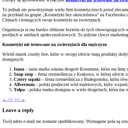
To jednak nie powstrzymuje wielu firm kosmetycznych przed zlecani
na przykład na grupie „Kosmetyki bez okrucieństwa” na Facebooku or
Chinach i testujących swoje kosmetyki na zwierzętach.
Organizacja ta ma bardzo zbliżone kryteria do tych obowiązujących 
profilach w mediach społecznościowych. To jedynie chwyt marketin
Kosmetyki nie testowane na zwierzętach dla mężczyzn
Wśród marek cruelty free, które w swojej ofercie mają produkty ded
dostępnych:
Isana
– tania marka własna drogerii Rossmann, która ma lini
Soap szop
– firma rzemieślnicza z Krakowa, w której ofercie 
Cztery szpaki
– firma rzemieślnicza z Białegostoku, która r
Allvernum
– polski producent wód toaletowych, który wypuśc
Tołpa
– polska marka dostępna w wielu drogeriach, która ma 
← <<
>> →
Leave a reply
Twój adres e-mail nie zostanie opublikowany.
Wymagane pola są oz