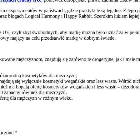
em eksperymentów w państwach, gdzie praktyki te są legalne. Z tego 
az blogach Logical Harmony i Happy Rabbit. Szerokim łukiem lepiej om
w UE, czyli zbyt swobodnych, aby markę można było uznać za w pełni e
gowy mający na celu przedstawić markę w dobrym świetle.
ykowane mężczyznom, znajdują się zarówno te drogeryjne, jak i małe 
ę różnorodną kosmetyków dla mężczyzn;
znajdują się wyłącznie kosmetyki wegańskie oraz less waste. Wśród nic
ównież ma bogatą ofertę kosmetyków wegańskich i less waste – dezodor
ił zapachy również dla mężczyzn.
ofertę dla mężczyzn w różnym wieku.
naczone
*