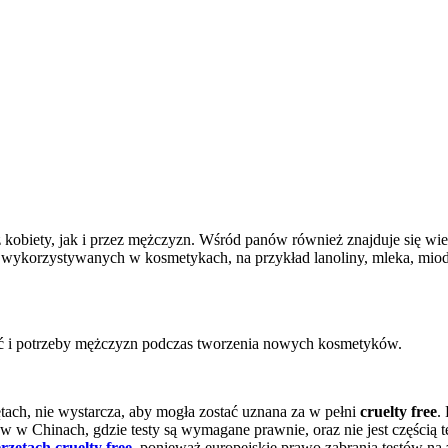
kobiety, jak i przez mężczyzn. Wśród panów również znajduje się wielu
wykorzystywanych w kosmetykach, na przykład lanoliny, mleka, miodu,
 i potrzeby mężczyzn podczas tworzenia nowych kosmetyków.
tach, nie wystarcza, aby mogła zostać uznana za w pełni
cruelty free
.
 Chinach, gdzie testy są wymagane prawnie, oraz nie jest częścią tes
erzętach
cruelty free
, ponieważ europejskie prawo zabrania testów na 