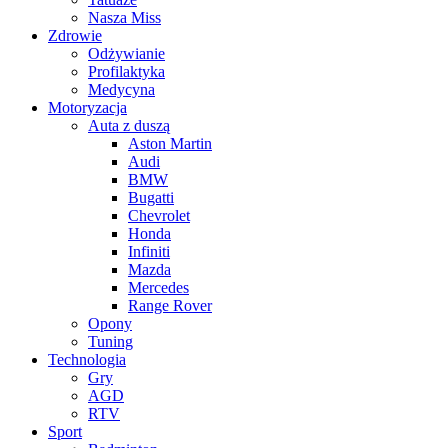
Nasza Miss
Zdrowie
Odżywianie
Profilaktyka
Medycyna
Motoryzacja
Auta z duszą
Aston Martin
Audi
BMW
Bugatti
Chevrolet
Honda
Infiniti
Mazda
Mercedes
Range Rover
Opony
Tuning
Technologia
Gry
AGD
RTV
Sport