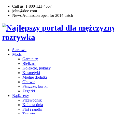
Call us: 1-800-123-4567
john@doe.com
News
Admission open for 2014 batch
Startowa
Moda
Garnitury
Bielizna
Kolekcje, pokazy
Kosmetyki
Modne dodatki
Obuwie
Płaszcze, kurtki
Zegarki
Bądź sexy
Przewodnik
Kobieta dnia
Flirt i randki
Tatuaże