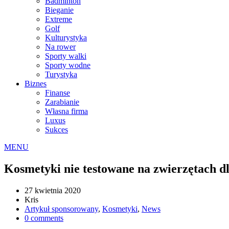
Badminton
Bieganie
Extreme
Golf
Kulturystyka
Na rower
Sporty walki
Sporty wodne
Turystyka
Biznes
Finanse
Zarabianie
Własna firma
Luxus
Sukces
MENU
Kosmetyki nie testowane na zwierzętach d
27 kwietnia 2020
Kris
Artykuł sponsorowany
,
Kosmetyki
,
News
0 comments