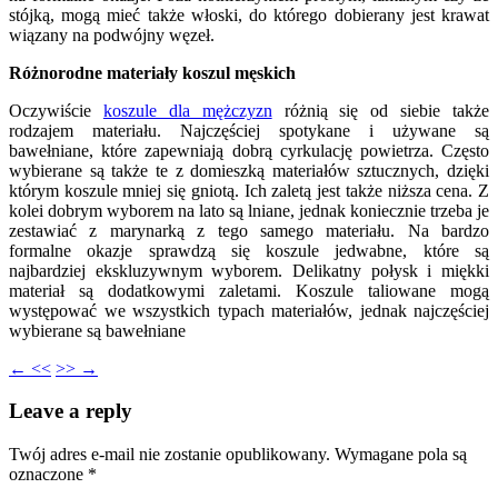
stójką, mogą mieć także włoski, do którego dobierany jest krawat
wiązany na podwójny węzeł.
Różnorodne materiały koszul męskich
Oczywiście
koszule dla mężczyzn
różnią się od siebie także
rodzajem materiału. Najczęściej spotykane i używane są
bawełniane, które zapewniają dobrą cyrkulację powietrza. Często
wybierane są także te z domieszką materiałów sztucznych, dzięki
którym koszule mniej się gniotą. Ich zaletą jest także niższa cena. Z
kolei dobrym wyborem na lato są lniane, jednak koniecznie trzeba je
zestawiać z marynarką z tego samego materiału. Na bardzo
formalne okazje sprawdzą się koszule jedwabne, które są
najbardziej ekskluzywnym wyborem. Delikatny połysk i miękki
materiał są dodatkowymi zaletami. Koszule taliowane mogą
występować we wszystkich typach materiałów, jednak najczęściej
wybierane są bawełniane
← <<
>> →
Leave a reply
Twój adres e-mail nie zostanie opublikowany.
Wymagane pola są
oznaczone
*