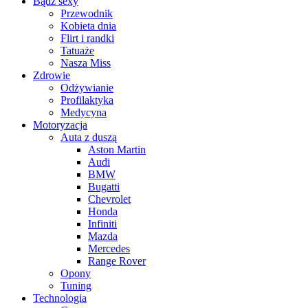
Bądź sexy
Przewodnik
Kobieta dnia
Flirt i randki
Tatuaże
Nasza Miss
Zdrowie
Odżywianie
Profilaktyka
Medycyna
Motoryzacja
Auta z duszą
Aston Martin
Audi
BMW
Bugatti
Chevrolet
Honda
Infiniti
Mazda
Mercedes
Range Rover
Opony
Tuning
Technologia