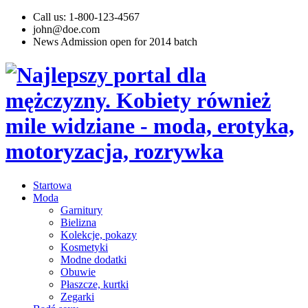
Call us: 1-800-123-4567
john@doe.com
News
Admission open for 2014 batch
Startowa
Moda
Garnitury
Bielizna
Kolekcje, pokazy
Kosmetyki
Modne dodatki
Obuwie
Płaszcze, kurtki
Zegarki