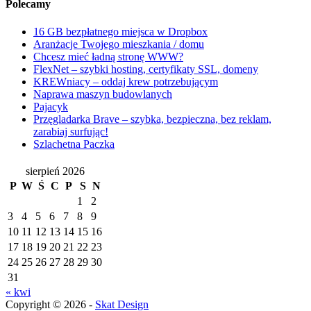
Polecamy
16 GB bezpłatnego miejsca w Dropbox
Aranżacje Twojego mieszkania / domu
Chcesz mieć ładną stronę WWW?
FlexNet – szybki hosting, certyfikaty SSL, domeny
KREWniacy – oddaj krew potrzebującym
Naprawa maszyn budowlanych
Pajacyk
Przęgladarka Brave – szybka, bezpieczna, bez reklam,
zarabiaj surfując!
Szlachetna Paczka
sierpień 2026
P
W
Ś
C
P
S
N
1
2
3
4
5
6
7
8
9
10
11
12
13
14
15
16
17
18
19
20
21
22
23
24
25
26
27
28
29
30
31
« kwi
Copyright © 2026 -
Skat Design