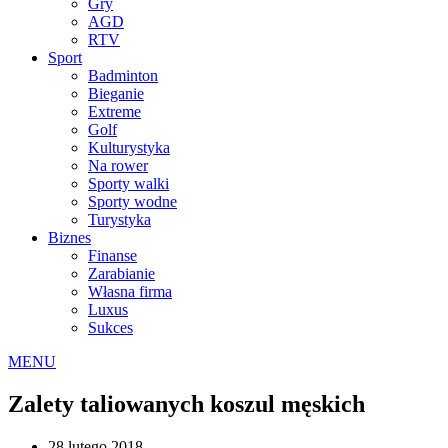
Gry
AGD
RTV
Sport
Badminton
Bieganie
Extreme
Golf
Kulturystyka
Na rower
Sporty walki
Sporty wodne
Turystyka
Biznes
Finanse
Zarabianie
Własna firma
Luxus
Sukces
MENU
Zalety taliowanych koszul męskich
28 lutego 2018