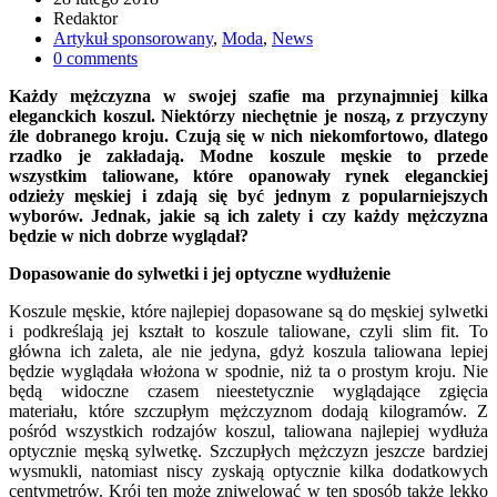
Redaktor
Artykuł sponsorowany
,
Moda
,
News
0 comments
Każdy mężczyzna w swojej szafie ma przynajmniej kilka
eleganckich koszul. Niektórzy niechętnie je noszą, z przyczyny
źle dobranego kroju. Czują się w nich niekomfortowo, dlatego
rzadko je zakładają. Modne koszule męskie to przede
wszystkim taliowane, które opanowały rynek eleganckiej
odzieży męskiej i zdają się być jednym z popularniejszych
wyborów. Jednak, jakie są ich zalety i czy każdy mężczyzna
będzie w nich dobrze wyglądał?
Dopasowanie do sylwetki i jej optyczne wydłużenie
Koszule męskie, które najlepiej dopasowane są do męskiej sylwetki
i podkreślają jej kształt to koszule taliowane, czyli slim fit. To
główna ich zaleta, ale nie jedyna, gdyż koszula taliowana lepiej
będzie wyglądała włożona w spodnie, niż ta o prostym kroju. Nie
będą widoczne czasem nieestetycznie wyglądające zgięcia
materiału, które szczupłym mężczyznom dodają kilogramów. Z
pośród wszystkich rodzajów koszul, taliowana najlepiej wydłuża
optycznie męską sylwetkę. Szczupłych mężczyzn jeszcze bardziej
wysmukli, natomiast niscy zyskają optycznie kilka dodatkowych
centymetrów. Krój ten może zniwelować w ten sposób także lekko