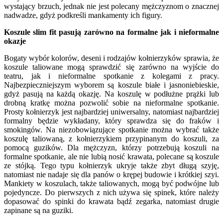
wystający brzuch, jednak nie jest polecany mężczyznom o znacznej
nadwadze, gdyż podkreśli mankamenty ich figury.
Koszule slim fit pasują zarówno na formalne jak i nieformalne
okazje
Bogaty wybór kolorów, deseni i rodzajów kołnierzyków sprawia, że
koszule taliowane mogą sprawdzić się zarówno na wyjście do
teatru, jak i nieformalne spotkanie z kolegami z pracy.
Najbezpieczniejszym wyborem są koszule białe i jasnoniebieskie,
gdyż pasują na każdą okazję. Na koszulę w podłużne prążki lub
drobną kratkę można pozwolić sobie na nieformalne spotkanie.
Prosty kołnierzyk jest najbardziej uniwersalny, natomiast najbardziej
formalny będzie wykładany, który sprawdza się do fraków i
smokingów. Na niezobowiązujące spotkanie można wybrać także
koszulę taliowaną, z kołnierzykiem przypinanym do koszuli, za
pomocą guzików. Dla mężczyzn, którzy potrzebują koszuli na
formalne spotkanie, ale nie lubią nosić krawata, polecane są koszule
ze stójką. Tego typu kołnierzyk ukryje także zbyt długą szyję,
natomiast nie nadaje się dla panów o krępej budowie i krótkiej szyi.
Mankiety w koszulach, także taliowanych, mogą być podwójne lub
pojedyncze. Do pierwszych z nich używa się spinek, które należy
dopasować do spinki do krawata bądź zegarka, natomiast drugie
zapinane są na guziki.