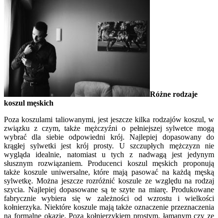
Różne rodzaje
koszul męskich
Poza koszulami taliowanymi, jest jeszcze kilka rodzajów koszul, w
związku z czym, także mężczyźni o pełniejszej sylwetce mogą
wybrać dla siebie odpowiedni krój. Najlepiej dopasowany do
krągłej sylwetki jest krój prosty. U szczupłych mężczyzn nie
wygląda idealnie, natomiast u tych z nadwagą jest jedynym
słusznym rozwiązaniem. Producenci koszul męskich proponują
także koszule uniwersalne, które mają pasować na każdą męską
sylwetkę. Można jeszcze rozróżnić koszule ze względu na rodzaj
szycia. Najlepiej dopasowane są te szyte na miarę. Produkowane
fabrycznie wybiera się w zależności od wzrostu i wielkości
kołnierzyka. Niektóre koszule mają także oznaczenie przeznaczenia
na formalne okazje. Poza kołnierzykiem prostym, łamanym czy ze