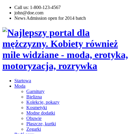
Call us: 1-800-123-4567
john@doe.com
News
Admission open for 2014 batch
Startowa
Moda
Garnitury
Bielizna
Kolekcje, pokazy
Kosmetyki
Modne dodatki
Obuwie
Płaszcze, kurtki
Zegarki