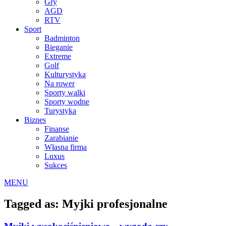
Gry
AGD
RTV
Sport
Badminton
Bieganie
Extreme
Golf
Kulturystyka
Na rower
Sporty walki
Sporty wodne
Turystyka
Biznes
Finanse
Zarabianie
Własna firma
Luxus
Sukces
MENU
Tagged as: Myjki profesjonalne