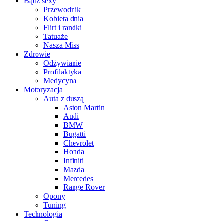
Bądź sexy
Przewodnik
Kobieta dnia
Flirt i randki
Tatuaże
Nasza Miss
Zdrowie
Odżywianie
Profilaktyka
Medycyna
Motoryzacja
Auta z duszą
Aston Martin
Audi
BMW
Bugatti
Chevrolet
Honda
Infiniti
Mazda
Mercedes
Range Rover
Opony
Tuning
Technologia