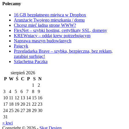
Polecamy
16 GB bezpłatnego miejsca w Dropbox
Aranżacje Twojego mieszkania / domu
Chcesz mieć ładną stronę WWW?
FlexNet – szybki hosting, certyfikaty SSL, domeny
KREWniacy – oddaj krew potrzebującym
Naprawa maszyn budowlanych
Pajacyk
Przęgladarka Brave – szybka, bezpieczna, bez reklam,
zarabiaj surfując!
Szlachetna Paczka
sierpień 2026
P
W
Ś
C
P
S
N
1
2
3
4
5
6
7
8
9
10
11
12
13
14
15
16
17
18
19
20
21
22
23
24
25
26
27
28
29
30
31
« kwi
Copyright © 2026 -
Skat Design