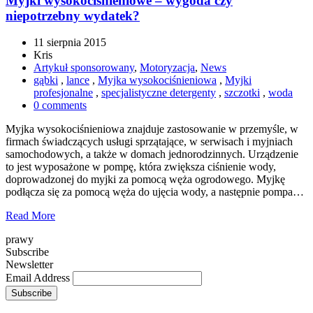
Myjki wysokociśnieniowe – wygoda czy
niepotrzebny wydatek?
11 sierpnia 2015
Kris
Artykuł sponsorowany
,
Motoryzacja
,
News
gąbki
,
lance
,
Myjka wysokociśnieniowa
,
Myjki
profesjonalne
,
specjalistyczne detergenty
,
szczotki
,
woda
0 comments
Myjka wysokociśnieniowa znajduje zastosowanie w przemyśle, w
firmach świadczących usługi sprzątające, w serwisach i myjniach
samochodowych, a także w domach jednorodzinnych. Urządzenie
to jest wyposażone w pompę, która zwiększa ciśnienie wody,
doprowadzonej do myjki za pomocą węża ogrodowego. Myjkę
podłącza się za pomocą węża do ujęcia wody, a następnie pompa…
Read More
prawy
Subscribe
Newsletter
Email Address