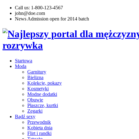
Call us: 1-800-123-4567
john@doe.com
News
Admission open for 2014 batch
Startowa
Moda
Garnitury
Bielizna
Kolekcje, pokazy
Kosmetyki
Modne dodatki
Obuwie
Płaszcze, kurtki
Zegarki
Bądź sexy
Przewodnik
Kobieta dnia
Flirt i randki
Tatuaże