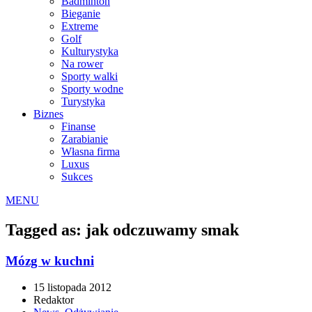
Badminton
Bieganie
Extreme
Golf
Kulturystyka
Na rower
Sporty walki
Sporty wodne
Turystyka
Biznes
Finanse
Zarabianie
Własna firma
Luxus
Sukces
MENU
Tagged as: jak odczuwamy smak
Mózg w kuchni
15 listopada 2012
Redaktor