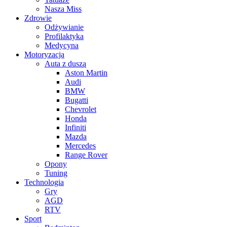
Nasza Miss
Zdrowie
Odżywianie
Profilaktyka
Medycyna
Motoryzacja
Auta z duszą
Aston Martin
Audi
BMW
Bugatti
Chevrolet
Honda
Infiniti
Mazda
Mercedes
Range Rover
Opony
Tuning
Technologia
Gry
AGD
RTV
Sport