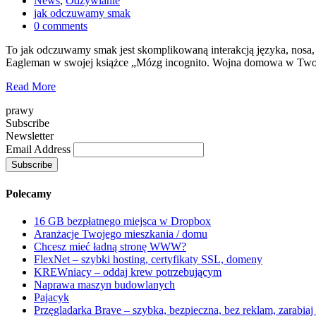
News
,
Odżywianie
jak odczuwamy smak
0 comments
To jak odczuwamy smak jest skomplikowaną interakcją języka, nosa
Eagleman w swojej książce „Mózg incognito. Wojna domowa w Twojej 
Read More
prawy
Subscribe
Newsletter
Email Address
Polecamy
16 GB bezpłatnego miejsca w Dropbox
Aranżacje Twojego mieszkania / domu
Chcesz mieć ładną stronę WWW?
FlexNet – szybki hosting, certyfikaty SSL, domeny
KREWniacy – oddaj krew potrzebującym
Naprawa maszyn budowlanych
Pajacyk
Przęgladarka Brave – szybka, bezpieczna, bez reklam, zarabiaj 