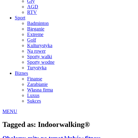
Gry
AGD
RTV
Sport
Badminton
Bieganie
Extreme
Golf
Kulturystyka
Na rower
Sporty walki
Sporty wodne
Turystyka
Biznes
Finanse
Zarabianie
Własna firma
Luxus
Sukces
MENU
Tagged as: Indoorwalking®