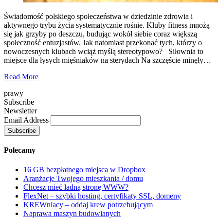
Świadomość polskiego społeczeństwa w dziedzinie zdrowia i
aktywnego trybu życia systematycznie rośnie. Kluby fitness mnożą
się jak grzyby po deszczu, budując wokół siebie coraz większą
społeczność entuzjastów. Jak natomiast przekonać tych, którzy o
nowoczesnych klubach wciąż myślą stereotypowo? Siłownia to
miejsce dla łysych mięśniaków na sterydach Na szczęście minęły…
Read More
prawy
Subscribe
Newsletter
Email Address
Polecamy
16 GB bezpłatnego miejsca w Dropbox
Aranżacje Twojego mieszkania / domu
Chcesz mieć ładną stronę WWW?
FlexNet – szybki hosting, certyfikaty SSL, domeny
KREWniacy – oddaj krew potrzebującym
Naprawa maszyn budowlanych