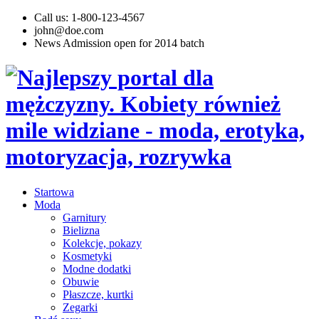
Call us: 1-800-123-4567
john@doe.com
News
Admission open for 2014 batch
Startowa
Moda
Garnitury
Bielizna
Kolekcje, pokazy
Kosmetyki
Modne dodatki
Obuwie
Płaszcze, kurtki
Zegarki