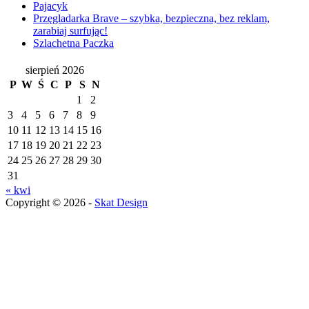
Pajacyk
Przęgladarka Brave – szybka, bezpieczna, bez reklam,
zarabiaj surfując!
Szlachetna Paczka
sierpień 2026
P
W
Ś
C
P
S
N
1
2
3
4
5
6
7
8
9
10
11
12
13
14
15
16
17
18
19
20
21
22
23
24
25
26
27
28
29
30
31
« kwi
Copyright © 2026 -
Skat Design