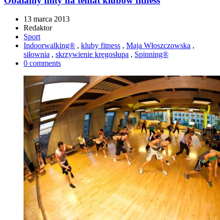
Obalamy mity na temat klubów fitness
13 marca 2013
Redaktor
Sport
Indoorwalking®
,
kluby fitness
,
Maja Włoszczowska
,
siłownia
,
skrzywienie kręgosłupa
,
Spinning®
0 comments