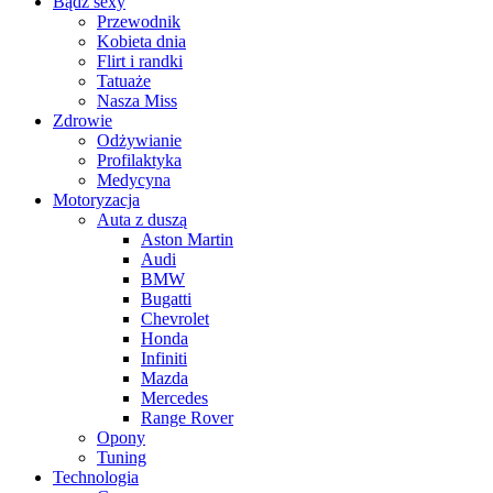
Bądź sexy
Przewodnik
Kobieta dnia
Flirt i randki
Tatuaże
Nasza Miss
Zdrowie
Odżywianie
Profilaktyka
Medycyna
Motoryzacja
Auta z duszą
Aston Martin
Audi
BMW
Bugatti
Chevrolet
Honda
Infiniti
Mazda
Mercedes
Range Rover
Opony
Tuning
Technologia