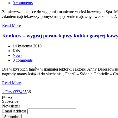
0 comments
Za pierwsze miejsce do wygrania manicure w ekskluzywnym Spa. Mamy
zdaniem najciekawszy pomysł na spędzenie majowego weekendu. 2.
Read More
Konkurs – wygraj poranek przy kubku gorącej kawy
14 kwietnia 2010
Kris
News
0 comments
Dla wszystkich fanów wspaniałej lektorki i aktorki Anny Dereszows
nagrody mamy książki do słuchania „Cheri” – Sidonie Gabrielle – 
Read More
« First
‹
33
34
35
36
prawy
Subscribe
Newsletter
Email Address