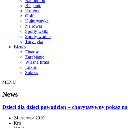
Badminton
Bieganie
Extreme
Golf
Kulturystyka
Na rower
Sporty walki
Sporty wodne
Turystyka
Biznes
Finanse
Zarabianie
Własna firma
Luxus
Sukces
MENU
News
Dzieci dla dzieci powodzian – charytatywny pokaz 
24 czerwca 2010
Kris