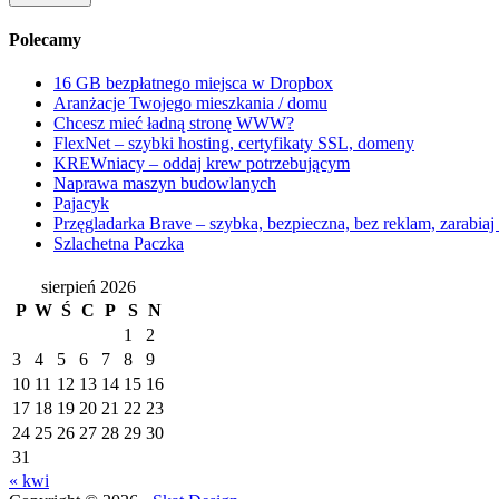
Polecamy
16 GB bezpłatnego miejsca w Dropbox
Aranżacje Twojego mieszkania / domu
Chcesz mieć ładną stronę WWW?
FlexNet – szybki hosting, certyfikaty SSL, domeny
KREWniacy – oddaj krew potrzebującym
Naprawa maszyn budowlanych
Pajacyk
Przęgladarka Brave – szybka, bezpieczna, bez reklam, zarabiaj 
Szlachetna Paczka
sierpień 2026
P
W
Ś
C
P
S
N
1
2
3
4
5
6
7
8
9
10
11
12
13
14
15
16
17
18
19
20
21
22
23
24
25
26
27
28
29
30
31
« kwi