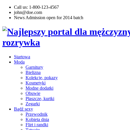
Call us: 1-800-123-4567
john@doe.com
News
Admission open for 2014 batch
Startowa
Moda
Garnitury
Bielizna
Kolekcje, pokazy
Kosmetyki
Modne dodatki
Obuwie
Płaszcze, kurtki
Zegarki
Bądź sexy
Przewodnik
Kobieta dnia
Flirt i randki
Tatuaże