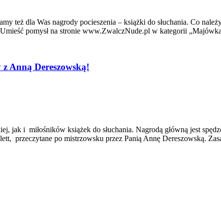
 też dla Was nagrody pocieszenia – książki do słuchania. Co należy 
 Umieść pomysł na stronie www.ZwalczNude.pl w kategorii „Majówk
 z Anną Dereszowską!
kiej, jak i miłośników książek do słuchania. Nagrodą główną jest sp
Colett, przeczytane po mistrzowsku przez Panią Annę Dereszowską. Za