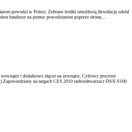
iarom powodzi w Polsce. Zebrane środki umożliwią likwidację szkód
zbiera fundusze na pomoc powodzianom poprzez stronę…
ewnątrz i dodatkowe złącze na zewnątrz. Cyfrowy procesor
TX) Zapowiedziany na targach CES 2010 radioodtwarzacz DSX-S100