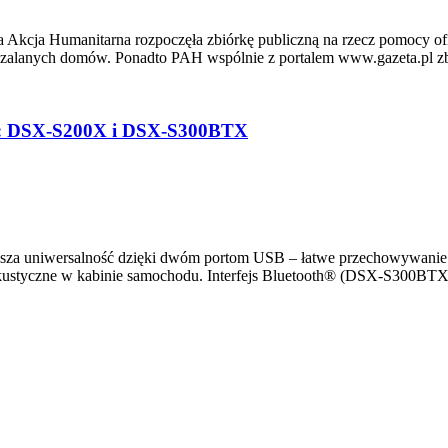
 Akcja Humanitarna rozpoczęła zbiórkę publiczną na rzecz pomocy of
e zalanych domów. Ponadto PAH wspólnie z portalem www.gazeta.pl 
e: DSX-S200X i DSX-S300BTX
a uniwersalność dzięki dwóm portom USB – łatwe przechowywanie w
akustyczne w kabinie samochodu. Interfejs Bluetooth® (DSX-S300B