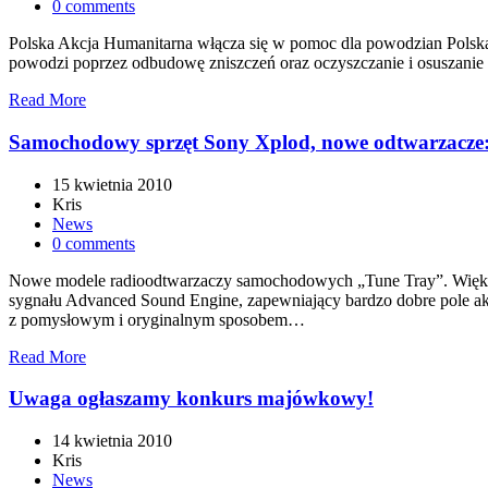
0 comments
Polska Akcja Humanitarna włącza się w pomoc dla powodzian Polska
powodzi poprzez odbudowę zniszczeń oraz oczyszczanie i osuszani
Read More
Samochodowy sprzęt Sony Xplod, nowe odtwarzacz
15 kwietnia 2010
Kris
News
0 comments
Nowe modele radioodtwarzaczy samochodowych „Tune Tray”. Większ
sygnału Advanced Sound Engine, zapewniający bardzo dobre pole 
z pomysłowym i oryginalnym sposobem…
Read More
Uwaga ogłaszamy konkurs majówkowy!
14 kwietnia 2010
Kris
News