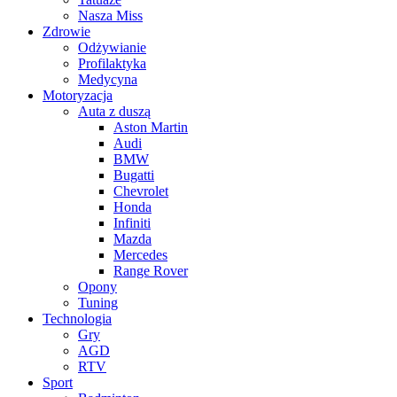
Nasza Miss
Zdrowie
Odżywianie
Profilaktyka
Medycyna
Motoryzacja
Auta z duszą
Aston Martin
Audi
BMW
Bugatti
Chevrolet
Honda
Infiniti
Mazda
Mercedes
Range Rover
Opony
Tuning
Technologia
Gry
AGD
RTV
Sport